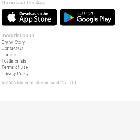
Download the App
motorist.co.th
Brand Story
Contact Us
Careers
Testimonials
Terms of Use
Privacy Policy
© 2026 Motorist International Co., Ltd