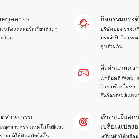
ภาพบุคลากร
กิจกรรมกระช
รนนิ่งและคอร์สเรียนต่าง ๆ
บริษัทของเราจะเกิด
กระโดด
ประจำปี, กิจกรรม
สุขร่วมกัน
สิ่งอำนวยค
น
เราถือคติ Work 
ด้วยเครื่องดื่มชา
ถึงกิจกรรมสันทนา
อุตสาหกรรม
ทำงานในสภาพ
เปลี่ยนแปลงอ
 จากอุตสาหกรรมเทคโนโลยีและ
ยนต์ให้ทันสมัยยิ่งขึ้น
เตรียมตัวให้พร้อ