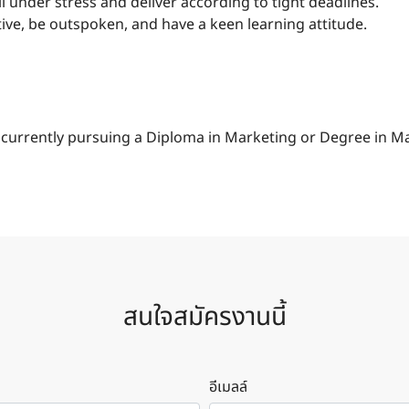
l under stress and deliver according to tight deadlines.
ive, be outspoken, and have a keen learning attitude.
currently pursuing a Diploma in Marketing or Degree in M
สนใจสมัครงานนี้
อีเมลล์