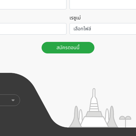
เรซูเม่
เลือกไฟล์
สมัครตอนนี้