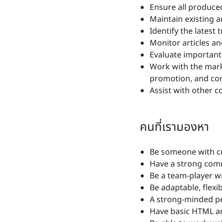
Ensure all produce
Maintain existing a
Identify the latest
Monitor articles a
Evaluate important 
Work with the mark
promotion, and co
Assist with other c
คนที่เรามองหา
Be someone with cr
Have a strong comm
Be a team-player wi
Be adaptable, flexi
A strong-minded pe
Have basic HTML an