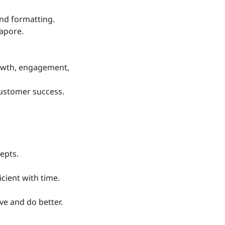
and formatting.
gapore.
rowth, engagement,
customer success.
epts.
cient with time.
ve and do better.