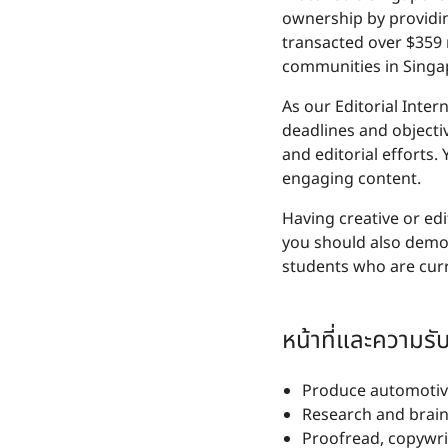
ownership by providin
transacted over $359 m
communities in Singa
As our Editorial Inte
deadlines and objecti
and editorial efforts
engaging content.
Having creative or edi
you should also demons
students who are curre
หน้าที่และความร
Produce automotive-r
Research and brain
Proofread, copywrit