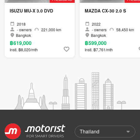
ISUZU MU-X 3.0 DVD
MAZDA CX-30 2.0 S
2018
2022
-
owners
221,000 km
-
owners
58,450 km
Bangkok
Bangkok
฿619,000
฿599,000
Instl. ฿8,020/mth
Instl. ฿7,761/mth