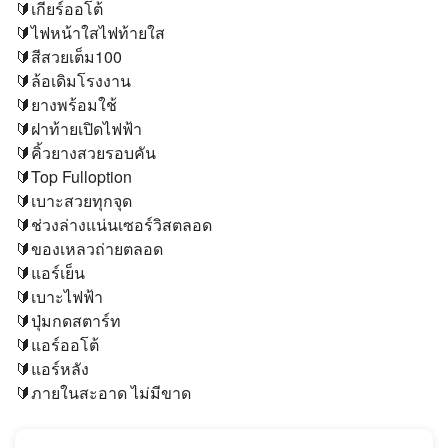
🔰เกียร์ออโต้
🔰ไฟหน้าใสไฟท้ายใส
🔰สีสวยเต็ม100
🔰ล้อเดิมโรงงาน
🔰ยางพร้อมใช้
🔰ฝาท้ายเปิดไฟฟ้า
🔰คิ้วยางสวยรอบคัน
🔰Top Fulloption
🔰เบาะสวยทุกจุด
🔰ช่วงล่างแน่นเซอร์วิสตลอด
🔰ของเหลวถ่ายตลอด
🔰แอร์เย็น
🔰เบาะไฟฟ้า
🔰ปุ่มกดสตาร์ท
🔰แอร์ออโต้
🔰แอร์หลัง
🔰ภายในสะอาด ไม่มีขาด