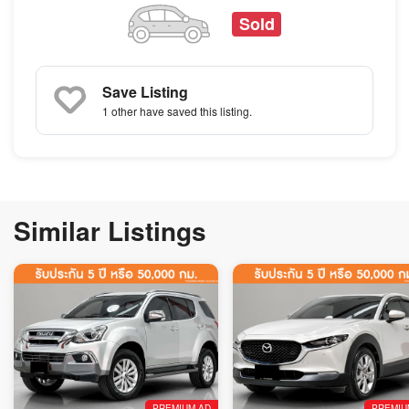
Sold
Save Listing
1 other
have saved this listing.
Similar Listings
PREMIUM AD
PREMIU