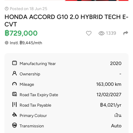
Posted on 18 Jun 25
HONDA ACCORD G10 2.0 HYBRID TECH E-
CVT
฿729,000
1339
Instl. ฿9,445/mth
2020
Manufacturing Year
-
Ownership
163,000 km
Mileage
12/02/2027
Road Tax Expiry Date
฿4,021/yr
Road Tax Payable
เงิน
Primary Colour
Auto
Transmission