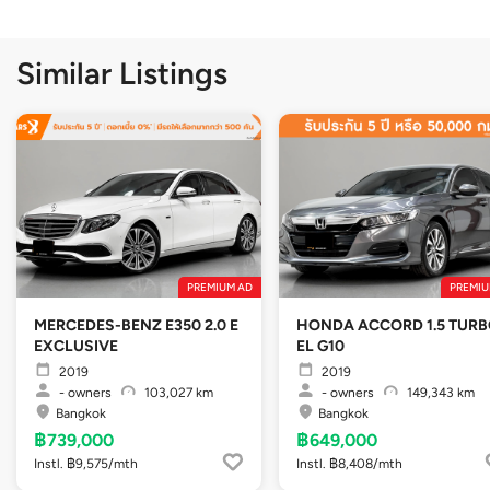
Similar Listings
PREMIUM AD
PREMIU
MERCEDES-BENZ E350 2.0 E
HONDA ACCORD 1.5 TUR
EXCLUSIVE
EL G10
2019
2019
-
owners
103,027 km
-
owners
149,343 km
Bangkok
Bangkok
฿739,000
฿649,000
Instl. ฿9,575/mth
Instl. ฿8,408/mth