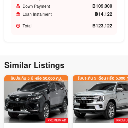
฿109,000
Down Payment
฿14,122
Loan Instalment
฿123,122
Total
Similar Listings
PREMIUM AD
PREMIU