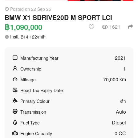
Posted on 22 Sep 25
BMW X1 SDRIVE20D M SPORT LCI
฿1,090,000
1621
Instl. ฿14,122/mth
2021
Manufacturing Year
1
Ownership
70,000 km
Mileage
Road Tax Expiry Date
ดำ
Primary Colour
Auto
Transmission
Diesel
Fuel Type
0 CC
Engine Capacity