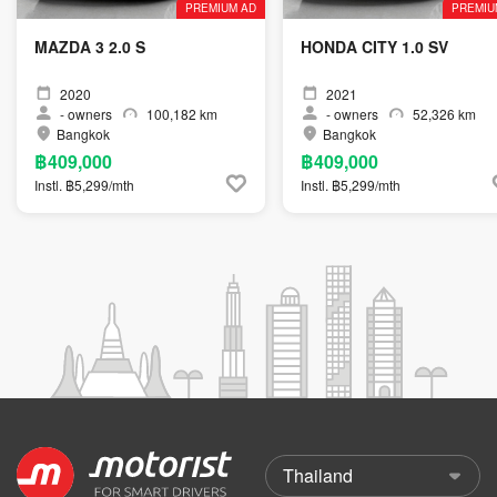
PREMIUM AD
PREMIU
MAZDA 3 2.0 S
HONDA CITY 1.0 SV
2020
2021
-
owners
100,182 km
-
owners
52,326 km
Bangkok
Bangkok
฿409,000
฿409,000
Instl. ฿5,299/mth
Instl. ฿5,299/mth