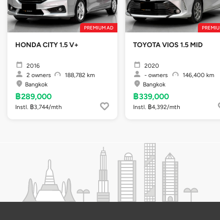
PREMIUM AD
PREMIU
HONDA CITY 1.5 V+
TOYOTA VIOS 1.5 MID
2016
2020
2
owners
188,782 km
-
owners
146,400 km
Bangkok
Bangkok
฿289,000
฿339,000
Instl. ฿3,744/mth
Instl. ฿4,392/mth