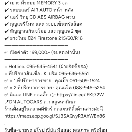
✔️ เบาะ มีระบบ MEMORY 3 จุด
✔️ ระบบแอร์ AIR AUTO หน้า-หลัง
✔️ แอร์ วิทยุ CD ABS AIRBAG ครบ
✔️ กุญแจรีโมท และ ระบบเซ็นทรัลล็อค
✔️ สัญญาณกันขโมย และ กุญแจ 2 ชุด
✔️ ยางใหม่ ปี24 Firestone 215/60/R16
➖➖➖➖➖➖➖➖➖➖➖➖➖➖➖➖➖➖
✅ เปิดค่าตัว 199,000.- (จบสดเท่านั้น)
➖➖➖➖➖➖➖➖➖➖➖➖➖➖➖➖➖➖
= Hotline: 095-545-4541 (ฝ่ายจัดซื้อรถ)
= ที่ปรึกษาสินเชื่อ : K. ปริม 095-636-5551
✅ = 1.ที่ปรึกษาการขาย : คุณปิ๊ก 061-509-1524
✅ = 2.ที่ปรึกษาการขาย : คุณแจ็ค 088-946-5254
✅ ติดต่อ LINE กดคลิ๊ก 👉 https://lin.ee/iEKt72W
📍DN AUTOCARS ถ.กาญจนาภิเษก
ร้านตั้งอยู่ในตลาดดีชัวร์ กดแผนที่ลิ้งด้านล่างค่ะ👇
https://maps.app.goo.gl/SJBSAQvyR3AhWBn86
.
รับซื้อ-ขายรถ ยุโรป ญี่ปุ่น มือสอง คุณภาพ พรีเมี่ยม