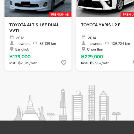
PREMIUM AD
PREMIU
TOYOTA ALTIS 1.8E DUAL
TOYOTA YARIS 1.2 E
VVTI
2012
2014
-
owners
85,139 km
-
owners
105,724 km
Bangkok
Chon Buri
฿179,000
฿229,000
Instl. ฿2,319/mth
Instl. ฿2,967/mth