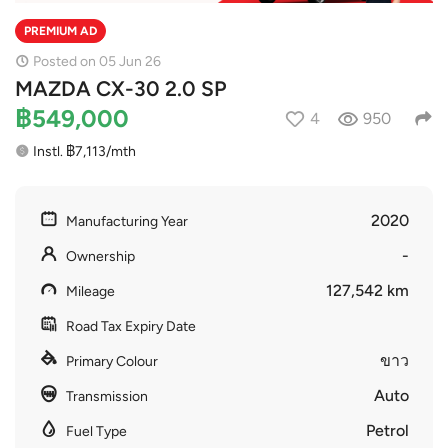
PREMIUM AD
Posted on 05 Jun 26
MAZDA CX-30 2.0 SP
฿549,000
4
950
Instl. ฿7,113/mth
2020
Manufacturing Year
-
Ownership
127,542 km
Mileage
Road Tax Expiry Date
ขาว
Primary Colour
Auto
Transmission
Petrol
Fuel Type