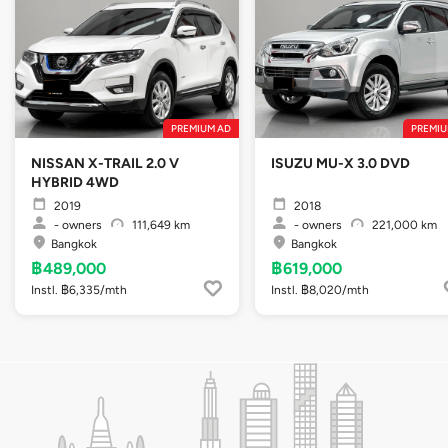
PREMIUM AD
PREMIU
NISSAN X-TRAIL 2.0 V
ISUZU MU-X 3.0 DVD
HYBRID 4WD
2019
2018
-
owners
111,649 km
-
owners
221,000 km
Bangkok
Bangkok
฿489,000
฿619,000
Instl. ฿6,335/mth
Instl. ฿8,020/mth