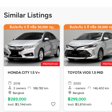
Similar Listings
PREMIUM AD
PREMIU
HONDA CITY 1.5 V+
TOYOTA VIOS 1.5 MID
2016
2020
2
owners
188,782 km
-
owners
146,400 km
Bangkok
Bangkok
฿289,000
฿299,000
Instl. ฿3,744/mth
Instl. ฿3,874/mth