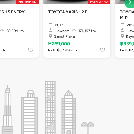
PREMIUM AD
PREMIUM AD
TA VIOS 1.5 ENTRY
TOYOTA YARIS 1.2 E
TOYOA
MID
2017
202
89,394 km
-
owners
171,497 km
-
ow
Samut Prakan
Ray
฿269,000
฿339,
/mth
Instl. ฿3,485/mth
Instl. ฿