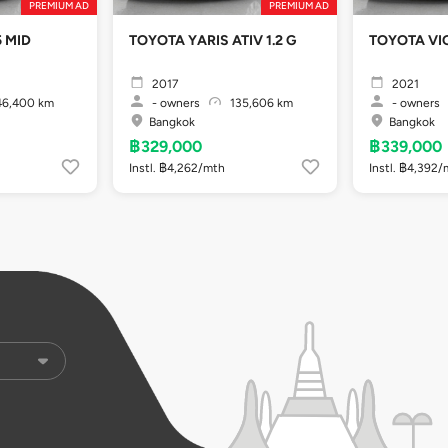
PREMIUM AD
PREMIUM AD
5 MID
TOYOTA YARIS ATIV 1.2 G
TOYO
2017
2021
6,400 km
-
owners
135,606 km
-
owners
Bangkok
Bangkok
฿329,000
฿339,000
Instl. ฿4,262/mth
Instl. ฿4,392