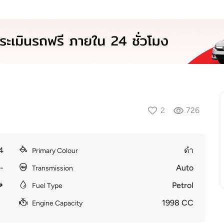
2
726
4
ดำ
Primary Colour
-
Auto
Transmission
Petrol
Fuel Type
1998 CC
Engine Capacity