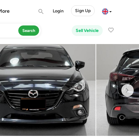
More
Sign Up
Login
Sell Vehicle
Search