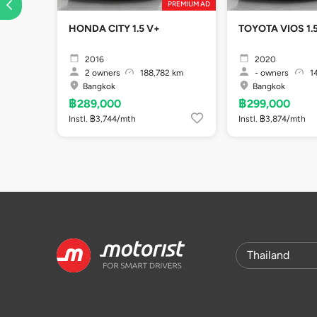
PREMIUM AD
HONDA CITY 1.5 V+
TOYOTA VIOS 1.
2016
2020
2
owners
188,782 km
-
owners
14
Bangkok
Bangkok
฿289,000
฿299,000
Instl. ฿3,744/mth
Instl. ฿3,874/mth