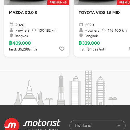
PREMIUM AD
PREMIU
MAZDA 3 2.0 S
TOYOTA VIOS 1.5 MID
2020
2020
-
owners
100,182 km
-
owners
146,400 km
Bangkok
Bangkok
฿409,000
฿339,000
Instl. ฿5,299/mth
Instl. ฿4,392/mth