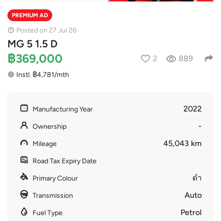
PREMIUM AD
Posted on 27 Jul 26
MG 5 1.5 D
฿369,000
2
889
Instl. ฿4,781/mth
2022
Manufacturing Year
-
Ownership
45,043 km
Mileage
Road Tax Expiry Date
ดำ
Primary Colour
Auto
Transmission
Petrol
Fuel Type