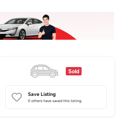
Sold
Save Listing
0 others
have saved this listing.