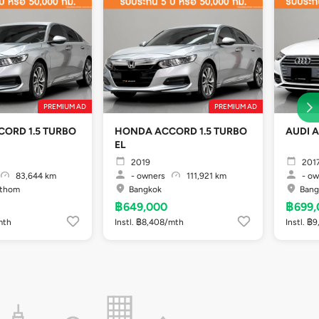
PREMIUM AD
PREMIUM AD
ORD 1.5 TURBO
HONDA ACCORD 1.5 TURBO
AUDI A
EL
2019
201
83,644 km
-
owners
111,921 km
-
ow
athom
Bangkok
Bang
฿649,000
฿699,
mth
Instl. ฿8,408/mth
Instl. ฿