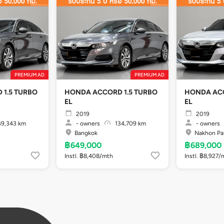
PREMIUM AD
PREMIUM AD
1.5 TURBO
HONDA ACCORD 1.5 TURBO
HONDA ACC
EL
EL
2019
2019
9,343 km
-
owners
134,709 km
-
owners
Bangkok
Nakhon P
฿649,000
฿689,000
Instl. ฿8,408/mth
Instl. ฿8,927/