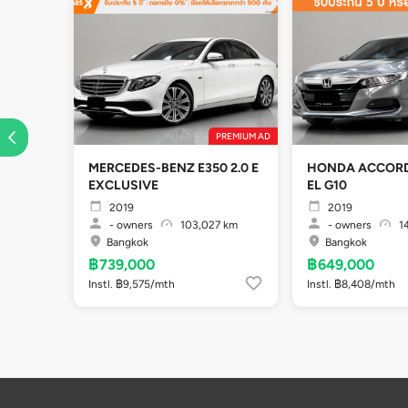
PREMIUM AD
MERCEDES-BENZ E350 2.0 E
HONDA ACCORD 
EXCLUSIVE
EL G10
2019
2019
-
owners
103,027 km
-
owners
14
Bangkok
Bangkok
฿739,000
฿649,000
Instl. ฿9,575/mth
Instl. ฿8,408/mth