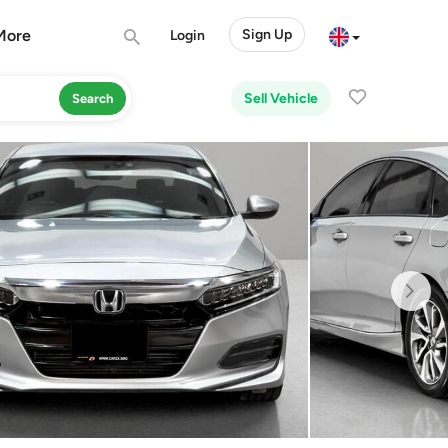
More
Sign Up
Login
Sell Vehicle
Search