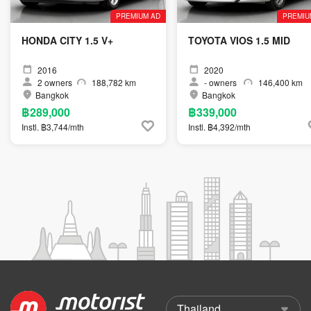
PREMIUM AD
PREMIU
HONDA CITY 1.5 V+
TOYOTA VIOS 1.5 MID
2016
2020
2
owners
188,782 km
-
owners
146,400 km
Bangkok
Bangkok
฿289,000
฿339,000
Instl. ฿3,744/mth
Instl. ฿4,392/mth