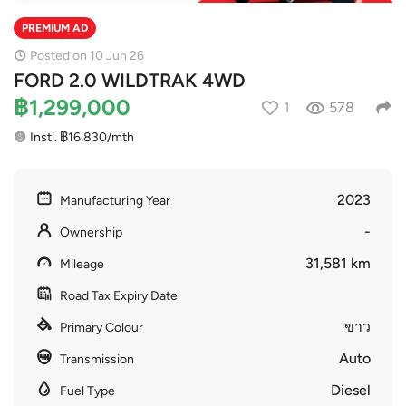
PREMIUM AD
Posted on 10 Jun 26
FORD 2.0 WILDTRAK 4WD
฿1,299,000
1
578
Instl. ฿16,830/mth
2023
Manufacturing Year
-
Ownership
31,581 km
Mileage
Road Tax Expiry Date
ขาว
Primary Colour
Auto
Transmission
Diesel
Fuel Type