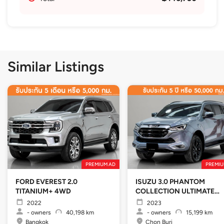
Similar Listings
PREMIUM AD
PREMIU
FORD EVEREST 2.0
ISUZU 3.0 PHANTOM
TITANIUM+ 4WD
COLLECTION ULTIMATE
4WD
2022
2023
-
owners
40,198 km
-
owners
15,199 km
Bangkok
Chon Buri