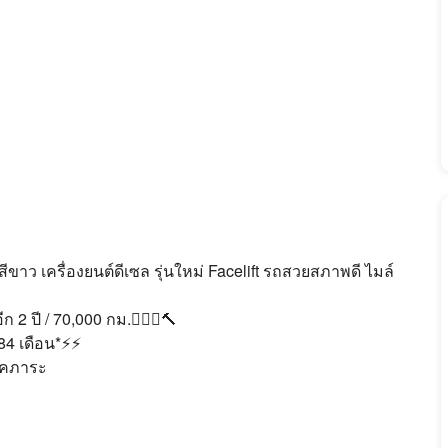
าว เครื่องยนต์ดีเซล รุ่นใหม่ Facelift รถสวยสภาพดี ไมล์
2 ปี / 70,000 กม.💁🏻‍♀️🔨
 84 เดือน*⚡⚡
ช็คภาระ