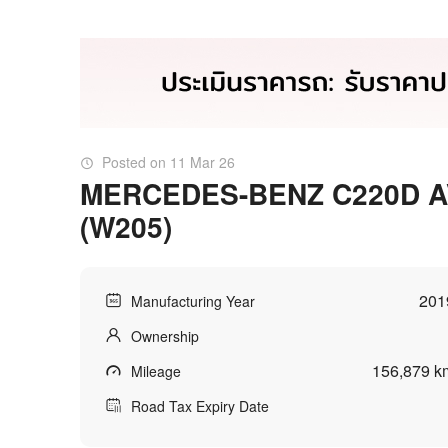
Posted on 11 Mar 26
MERCEDES-BENZ C220D 
(W205)
201
Manufacturing Year
Ownership
156,879 k
Mileage
Road Tax Expiry Date