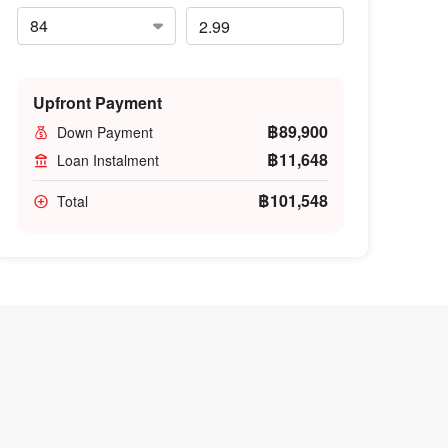
Upfront Payment
฿89,900
Down Payment
฿11,648
Loan Instalment
฿101,548
Total