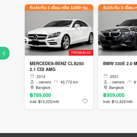
PREMIUM AD
MERCEDES-BENZ CLS250
BMW 330E 2.
2.1 CDI AMG
2014
2021
-
owners
45,772 km
-
owners
81
Bangkok
Bangkok
฿789,000
฿959,000
Instl. ฿10,222/mth
Instl. ฿12,425/mth