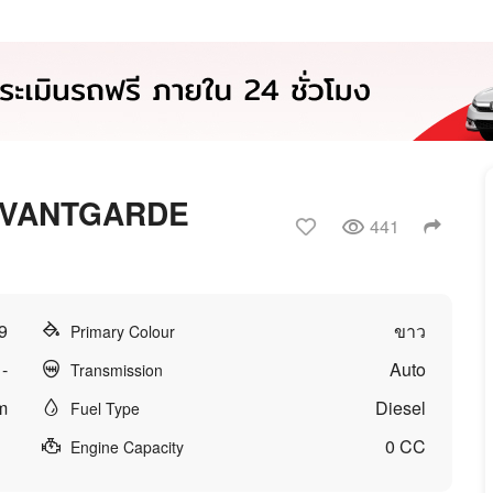
AVANTGARDE
441
9
ขาว
Primary Colour
-
Auto
Transmission
m
Diesel
Fuel Type
0 CC
Engine Capacity