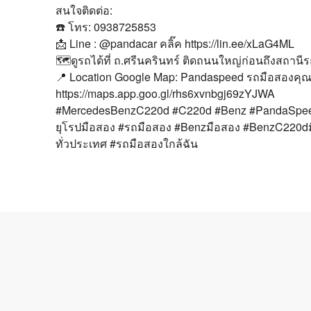
สนใจติดต่อ:
☎️ โทร: 0938725853
📩 Line : @pandacar คลิ๊ค https://lin.ee/xLaG4ML
🗺ดูรถได้ที่ ถ.ศรีนครินทร์ ติดถนนใหญ่ก่อนถึงสถาน
📍 Location Google Map: Pandaspeed รถมือสองค
https://maps.app.goo.gl/rhs6xvnbgj69zYJWA
#MercedesBenzC220d #C220d #Benz #PandaSpeed
ยุโรปมือสอง #รถมือสอง #Benzมือสอง #BenzC220dมือ
ทั่วประเทศ #รถมือสองใกล้ฉัน