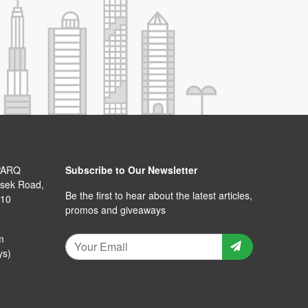
PARQ
Subscribe to Our Newsletter
isek Road,
Be the first to hear about the latest articles,
110
promos and giveaways
m
ys)