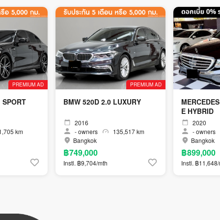
PREMIUM AD
PREMIUM AD
0 M SPORT
BMW 520D 2.0 LUXURY
MERCEDES 
E HYBRID
2016
2020
,705 km
-
owners
135,517 km
-
owners
Bangkok
Bangkok
฿749,000
฿899,000
Instl. ฿9,704/mth
Instl. ฿11,648