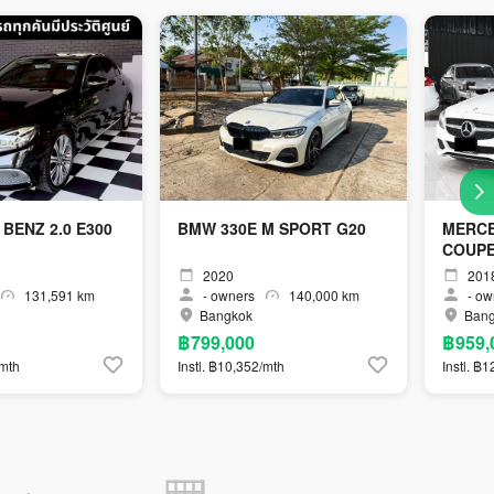
BENZ 2.0 E300
BMW 330E M SPORT G20
MERCE
COUPE
2020
201
131,591 km
-
owners
140,000 km
-
ow
Bangkok
Ban
฿799,000
฿959,
/mth
Instl. ฿10,352/mth
Instl. ฿