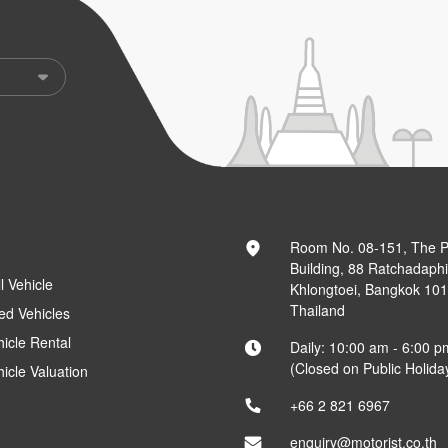
Room No. 08-151, The 
Building, 88 Ratchadaph
l Vehicle
Khlongtoei, Bangkok 10
Thailand
ed Vehicles
hicle Rental
Daily: 10:00 am - 6:00 p
(Closed on Public Holida
hicle Valuation
+66 2 821 6967
enquiry@motorist.co.th