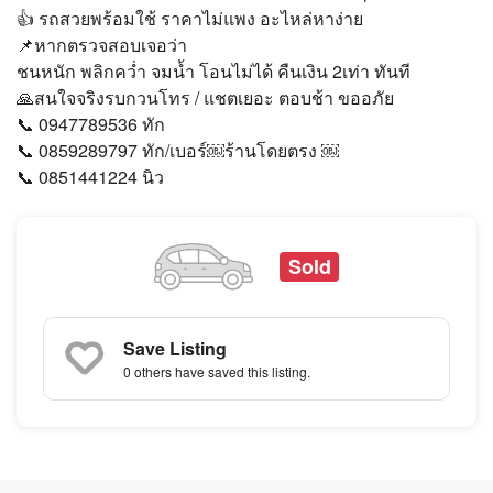
👍 รถสวยพร้อมใช้ ราคาไม่แพง อะไหล่หาง่าย
📌หากตรวจสอบเจอว่า
ชนหนัก พลิกคว่ำ จมน้ำ โอนไม่ได้ คืนเงิน 2เท่า ทันที
🙏สนใจจริงรบกวนโทร / แชตเยอะ ตอบช้า ขออภัย
📞 0947789536 ทัก
📞 0859289797 ทัก/เบอร์￼ร้านโดยตรง ￼
📞 0851441224 นิว
Sold
Save Listing
0 others
have saved this listing.