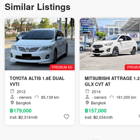
Similar Listings
PREMIUM AD
PREMIU
TOYOTA ALTIS 1.8E DUAL
MITSUBISHI ATTRAGE 1.2
VVTI
GLX CVT AT
2012
2014
-
owners
85,139 km
-
owners
161,000 km
Bangkok
Bangkok
฿179,000
฿157,000
Instl. ฿2,319/mth
Instl. ฿2,034/mth