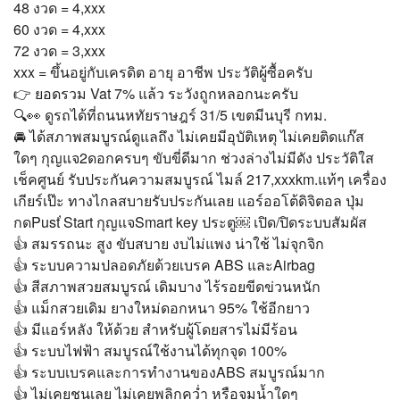
48 งวด = 4,xxx
60 งวด = 4,xxx
72 งวด = 3,xxx
xxx = ขึ้นอยู่กับเครดิต อายุ อาชีพ ประวัติผู้ซื้อครับ
👉 ยอดรวม Vat 7% แล้ว ระวังถูกหลอกนะครับ
🔍👀 ดูรถได้ที่ถนนหทัยราษฎร์ 31/5 เขตมีนบุรี กทม.
🚘 ได้สภาพสมบูรณ์ดูแลถึง ไม่เคยมีอุบัติเหตุ ไม่เคยติดแก๊ส
ใดๆ กุญแจ2ดอกครบๆ ขับขี่ดีมาก ช่วงล่างไม่มีดัง ประวัติใส
เช็คศูนย์ รับประกันความสมบูรณ์ ไมล์ 217,xxxkm.แท้ๆ เครื่อง
เกียร์เป๊ะ ทางไกลสบายรับประกันเลย แอร์ออโต้ดิจิตอล ปุ่ม
กดPusť Start กุญแจSmart key ประตู￼ เปิด/ปิดระบบสัมผัส
👍 สมรรถนะ สูง ขับสบาย งบไม่แพง น่าใช้ ไม่จุกจิก
👍 ระบบความปลอดภัยด้วยเบรค ABS และAirbag
👍 สีสภาพสวยสมบูรณ์ เดิมบาง ไร้รอยขีดข่วนหนัก
👍 แม็กสวยเดิม ยางใหม่ดอกหนา 95% ใช้อีกยาว
👍 มีแอร์หลัง ให้ด้วย สำหรับผู้โดยสารไม่มีร้อน
👍 ระบบไฟฟ้า สมบูรณ์ใช้งานได้ทุกจุด 100%
👍 ระบบเบรคและการทำงานของABS สมบูรณ์มาก
👍 ไม่เคยชนเลย ไม่เคยพลิกคว่ำ หรือจมน้ำใดๆ