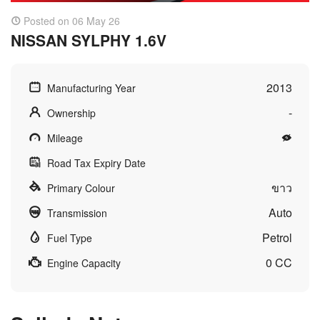
Posted on 06 May 26
NISSAN SYLPHY 1.6V
2013
Manufacturing Year
-
Ownership
Mileage
Road Tax Expiry Date
ขาว
Primary Colour
Auto
Transmission
Petrol
Fuel Type
0 CC
Engine Capacity