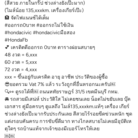
(สีสวย ภายในกริ๊ป ช่วงล่างยังเป๊ะมาก)
(ไมล์น้อย 135,xxxkm. เครื่องเกียร์เป๊ะ)
🏦 จัดไฟแนนซ์ได้เต็ม
#ออกรถ0บาท #ออกรถไม่ใช้เงิน
#hondacivic #hondacivicมือสอง
#HondaFb
💕 เครดิตดีออกรถ 0บาท ตารางผ่อนสบายๆ
48 งวด = 6,xxx
60 งวด = 5,xxx
72 งวด = 4,xxx
xxx = ขึ้นอยู่กับเครดิต อายุ อาชีพ ประวัติของผู้ซื้อ
😎ยอดรวม Vat 7% แล้ว ระวังถูกที่อื่นหรอกนะครับ￼
🔍👀 ดูรถได้ที่￼ ถนนหทัยราษฎร์ 31/5 เขตมีนบุรี กทม.
🚘 รถสวยมีเสน่ห์ ประวัติใส ไม่เคยชนเลย น็อตไม่ขยับเลย บุ๊ค
เอกสาร คู่มือครบๆ ดูแลถึง ไมล์135,xxxkm.แท้ๆ เครื่อง เกียร์
ช่วงล่างยังเป๊ะมากรับประกันเลย สีสวยไร้รอยขีดข่วนหนัก ชุด
แต่งรอบคันครบ การขับขี่ดีมาก ทางไกลสบายไม่เคยมีอุบัติเห
ตุใดๆ รถบ้านแท้จากเจ้าของมีเบอร์โทรให้เลย
￼￼