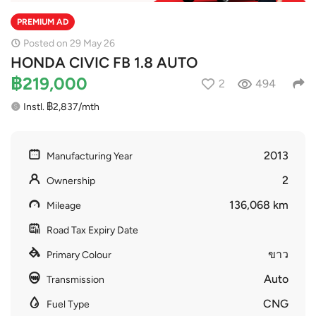
PREMIUM AD
Posted on 29 May 26
HONDA CIVIC FB 1.8 AUTO
฿219,000
2
494
Instl. ฿2,837/mth
2013
Manufacturing Year
2
Ownership
136,068 km
Mileage
Road Tax Expiry Date
ขาว
Primary Colour
Auto
Transmission
CNG
Fuel Type