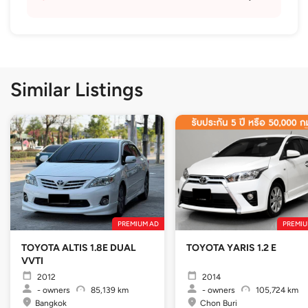
Similar Listings
PREMIUM AD
PREMIU
TOYOTA ALTIS 1.8E DUAL
TOYOTA YARIS 1.2 E
VVTI
2012
2014
-
owners
85,139 km
-
owners
105,724 km
Bangkok
Chon Buri