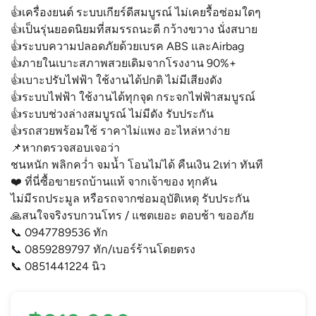
👍เครื่องยนต์ ระบบเกียร์ดีสมบูรณ์ ไม่เคยรื้อซ่อมใดๆ
👍เป็นรุ่นยอดนิยมที่สมรรถนะดี กว้างขวาง นั่งสบาย
👍ระบบความปลอดภัยด้วยเบรค ABS และAirbag
👍ภายในเบาะสภาพสวยเดิมจากโรงงาน 90%+
👍เบาะปรับไฟฟ้า ใช้งานได้ปกติ ไม่มีเสียงดัง
👍ระบบไฟฟ้า ใช้งานได้ทุกจุด กระจกไฟฟ้าสมบูรณ์
👍ระบบช่วงล่างสมบูรณ์ ไม่มีดัง รับประกัน
👍รถสวยพร้อมใช้ ราคาไม่แพง อะไหล่หาง่าย
📌หากตรวจสอบเจอว่า
ชนหนัก พลิกคว่ำ จมน้ำ โอนไม่ได้ คืนเงิน 2เท่า ทันที
❤️ ที่นี่ซื้อขายรถบ้านแท้ จากเจ้าของ ทุกคัน
ไม่มีรถประมูล หรือรถจากซ่อมอุบัติเหตุ รับประกัน
🙏สนใจจริงรบกวนโทร / แชตเยอะ ตอบช้า ขออภัย
📞 0947789536 ทัก
📞 0859289797 ทัก/เบอร์ร้านโดยตรง
📞 0851441224 นิว