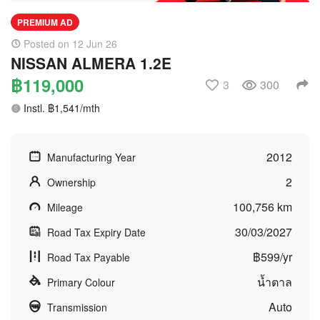
PREMIUM AD
Posted on 12 Jun 26
NISSAN ALMERA 1.2E
฿119,000
3
300
Instl. ฿1,541/mth
2012
Manufacturing Year
2
Ownership
100,756 km
Mileage
30/03/2027
Road Tax Expiry Date
฿599/yr
Road Tax Payable
น้ำตาล
Primary Colour
Auto
Transmission