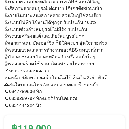
👍ระบบความปลอดภัยด้วยเบรค ABS และAirbag
👍สีสภาพสวยสมบูรณ์ เดิมบาง ไร้รอยขีดข่วนหนัก
👍ภายในเบาะหนังสภาพสวย ส่วนใหญ่ใช้คนเดียว
👍ระบบไฟฟ้า ใช้งานได้ทุกจุด รับประกัน 100%
👍ระบบช่วงล่างสมบูรณ์ ไม่มีดัง รับประกัน
👍ระบบเครื่องยนต์ และเกียร์สมบูรณ์มาก
👍เอกสารเล่ม บุ๊คเซอร์วิส ก็มีให้ครบๆ อุ่นใจหายห่วง
👍ระบบเบรคและการทำงานของABS สมบูรณ์มาก
👍ไม่เคยชนเลย ไม่เคยพลิกคว่ำ หรือจมน้ำใดๆ
👍รถสวยพร้อมใช้ ราคาไม่แพง อะไหล่หาง่าย
📌หากตรวจสอบเจอว่า
ชนหนัก พลิกคว่ำ จมน้ำ โอนไม่ได้ คืนเงิน 2เท่า ทันที
🙏สนใจรบกวนโทร /￼ แชทเยอะตอบช้าขออภัย
📞0947789536 ทัก
📞0859289797 ทัก/เบอร์ร้านโดยตรง
📞0851441224 นิว
฿119,000