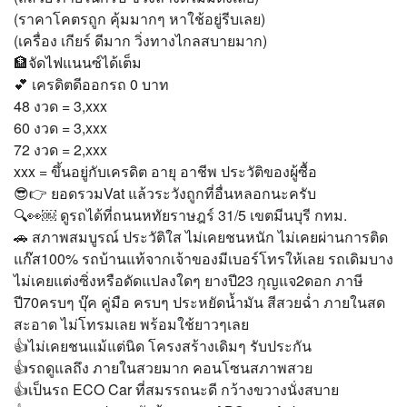
(ราคาโคตรถูก คุ้มมากๆ หาใช้อยู่รีบเลย)
(เครื่อง เกียร์ ดีมาก วิ่งทางไกลสบายมาก)
🏦จัดไฟแนนซ์ได้เต็ม
💕 เครดิตดีออกรถ 0 บาท
48 งวด = 3,xxx
60 งวด = 3,xxx
72 งวด = 2,xxx
xxx = ขึ้นอยู่กับเครดิต อายุ อาชีพ ประวัติของผู้ซื้อ
😎👉 ยอดรวมVat แล้วระวังถูกที่อื่นหลอกนะครับ
🔍👀￼ ดูรถได้ที่ถนนหทัยราษฎร์ 31/5 เขตมีนบุรี กทม.
🚗 สภาพสมบูรณ์ ประวัติใส ไม่เคยชนหนัก ไม่เคยผ่านการติด
แก๊ส100% รถบ้านแท้จากเจ้าของมีเบอร์โทรให้เลย รถเดิมบาง
ไม่เคยแต่งซิ่งหรือดัดแปลงใดๆ ยางปี23 กุญแจ2ดอก ภาษี
ปี70ครบๆ บุ๊ค คู่มือ ครบๆ ประหยัดน้ำมัน สีสวยฉ่ำ ภายในสด
สะอาด ไม่โทรมเลย พร้อมใช้ยาวๆเลย
👍ไม่เคยชนแม้แต่นิด โครงสร้างเดิมๆ รับประกัน
👍รถดูแลถึง ภายในสวยมาก คอนโซนสภาพสวย
👍เป็นรถ ECO Car ที่สมรรถนะดี กว้างขวางนั่งสบาย