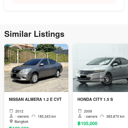
Similar Listings
NISSAN ALMERA 1.2 E CVT
HONDA CITY 1.5 S
2012
2009
-
owners
185,343 km
-
owners
383,870 km
Bangkok
฿105,000