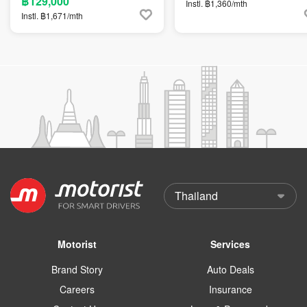
฿129,000
Instl. ฿1,360/mth
Instl. ฿1,671/mth
Motorist
Services
Brand Story
Auto Deals
Careers
Insurance