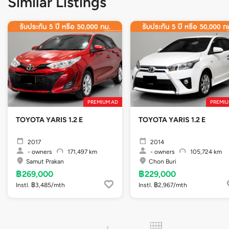
Similar Listings
PREMIUM AD
PREMIU
TOYOTA YARIS 1.2 E
TOYOTA YARIS 1.2 E
2017
2014
-
owners
171,497 km
-
owners
105,724 km
Samut Prakan
Chon Buri
฿269,000
฿229,000
Instl. ฿3,485/mth
Instl. ฿2,967/mth