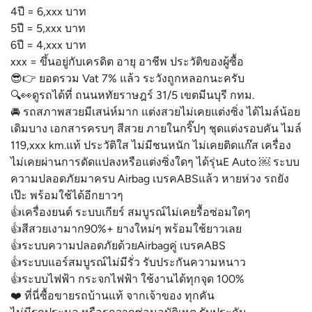
4ปี = 6,xxx บาท
5ปี = 5,xxx บาท
6ปี = 4,xxx บาท
xxx = ขึ้นอยู่กับเครดิต อายุ อาชีพ ประวัติของผู้ซื้อ
😎👉 ยอดรวม Vat 7% แล้ว ระวังถูกหลอกนะครับ
🔍👀ดูรถได้ที่ ถนนหทัยราษฎร์ 31/5 เขตมีนบุรี กทม.
🚘 รถสภาพสวยมีเสน่ห์มาก แต่งสวยไม่เคยแต่งซิ่ง ได้ไมล์น้อย
เดิมบาง เอกสารครบๆ สีสวย ภายในกริ๊ปๆ ชุดแต่งรอบคัน ไมล์
119,xxx km.แท้ ประวัติใส ไม่มีชนหนัก ไม่เคยติดแก๊ส เครื่อง
ไม่เคยผ่านการดัดแปลงหรือแต่งซิ่งใดๆ ได้รุ่นE Auto ￼ ระบบ
ความปลอดภัยมาครบ Airbag เบรคABSแล้ว หายห่วง รถยัง
เป๊ะ พร้อมใช้ได้อีกยาวๆ
👍เครื่องยนต์ ระบบเกียร์ สมบูรณ์ไม่เคยรื้อซ่อมใดๆ
👍สีสวยเงามาก90%+ ยางใหม่ๆ พร้อมใช้ยาวเลย
👍ระบบความปลอดภัยด้วยAirbagคู่ เบรคABS
👍ระบบแอร์สมบูรณ์ไม่มีรั่ว รับประกันความหนาว
👍ระบบไฟฟ้า กระจกไฟฟ้า ใช้งานได้ทุกจุด 100%
❤️ ที่นี่ซื้อขายรถบ้านแท้ จากเจ้าของ ทุกคัน