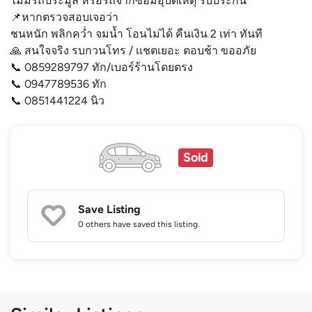
ไม่มีรถประมูล หรือรถจากซ่อมอุบัติเหตุ รับประกัน
📌หากตรวจสอบเจอว่า
ชนหนัก พลิกคว่ำ จมน้ำ โอนไม่ได้ คืนเงิน 2 เท่า ทันที
🙏 สนใจจริง รบกวนโทร / เเชตเยอะ ตอบช้า ขออภัย
📞 0859289797 ทัก/เบอร์ร้านโดยตรง
📞 0947789536 ทัก
📞 0851441224 นิว
Sold
Save Listing
0 others
have saved this listing.