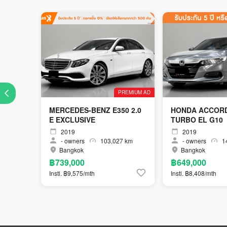
PREMIUM AD
MERCEDES-BENZ E350 2.0
HONDA ACCORD
E EXCLUSIVE
TURBO EL G10
2019
2019
-
owners
103,027 km
-
owners
14
Bangkok
Bangkok
฿739,000
฿649,000
Instl. ฿9,575/mth
Instl. ฿8,408/mth