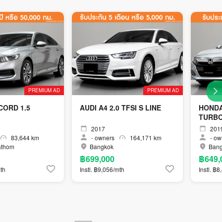
PREMIUM AD
PREMIUM AD
ORD 1.5
AUDI A4 2.0 TFSI S LINE
HONDA
TURBO
2017
201
83,644 km
-
owners
164,171 km
-
ow
athom
Bangkok
Ban
฿699,000
฿649,
mth
Instl. ฿9,056/mth
Instl. ฿