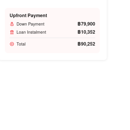
Upfront Payment
฿79,900
Down Payment
฿10,352
Loan Instalment
฿90,252
Total