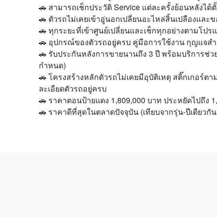
🚗 สามารถเช็กประวัติ Service แต่ละครั้งย้อนหลังได้ตั
🚗 ตัวรถไม่เคยเข้าอู่นอกเปลี่ยนอะไหล่สิ้นเปลืองแล
🚗 ทุกระยะที่เข้าศูนย์เปลี่ยนและเช็กทุกอย่างตามโ
🚗 อุปกรณ์ของตัวรถอยู่ครบ คู่มือการใช้งาน กุญแจ
🚗 รับประกันหลังการขายนานถึง 3 ปี พร้อมบริการช่วย
กำหนด)
🚗 โครงสร้างหลักตัวรถไม่เคยมีอุบัติเหตุ สติ๊กเกอร
ละเอียดตัวรถอยู่ครบ
🚗 ราคาตอนป้ายแดง 1,809,000 บาท ประหยัดไปถึง 1,
🚗 ราคาดีที่สุดในตลาดปัจจุบัน (เทียบจากรุ่น-ปีเดียวก