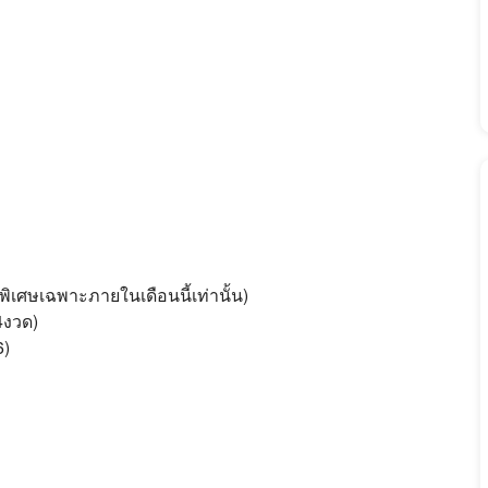
ิเศษเฉพาะภายในเดือนนี้เท่านั้น)
4งวด)
6)