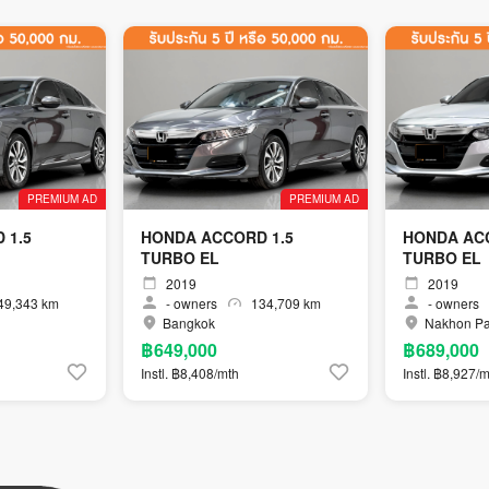
PREMIUM AD
PREMIUM AD
 1.5
HONDA ACCORD 1.5
HONDA ACC
TURBO EL
TURBO EL
2019
2019
9,343 km
-
owners
134,709 km
-
owners
Bangkok
Nakhon P
฿649,000
฿689,000
Instl. ฿8,408/mth
Instl. ฿8,927/