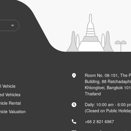
Room No. 08-151, The 
Building, 88 Ratchadaph
l Vehicle
Khlongtoei, Bangkok 10
Thailand
ed Vehicles
hicle Rental
Daily: 10:00 am - 6:00 p
(Closed on Public Holida
hicle Valuation
+66 2 821 6967