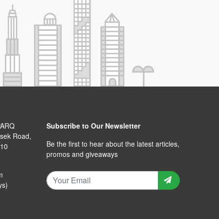
PARQ
Subscribe to Our Newsletter
isek Road,
Be the first to hear about the latest articles,
110
promos and giveaways
m
ys)