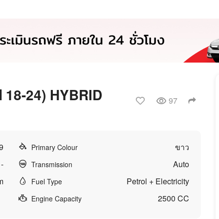
ี 18-24) HYBRID
97
9
ขาว
Primary Colour
-
Auto
Transmission
m
Petrol + Electricity
Fuel Type
2500 CC
Engine Capacity