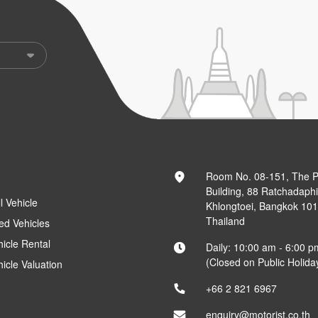
Room No. 08-151, The 
Building, 88 Ratchadaph
l Vehicle
Khlongtoei, Bangkok 10
Thailand
ed Vehicles
hicle Rental
Daily: 10:00 am - 6:00 p
(Closed on Public Holida
hicle Valuation
+66 2 821 6967
enquiry@motorist.co.th