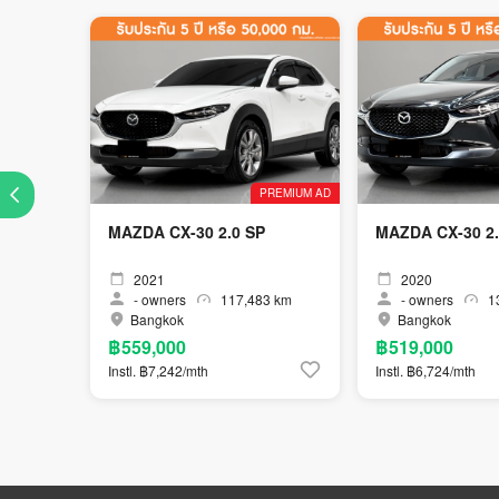
PREMIUM AD
MAZDA CX-30 2.0 SP
MAZDA CX-30 2.
2021
2020
-
owners
117,483 km
-
owners
13
Bangkok
Bangkok
฿559,000
฿519,000
Instl. ฿7,242/mth
Instl. ฿6,724/mth