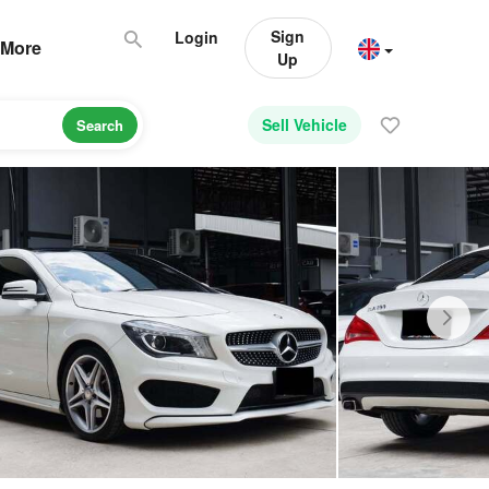
Sign
Login
More
Up
Sell Vehicle
Search