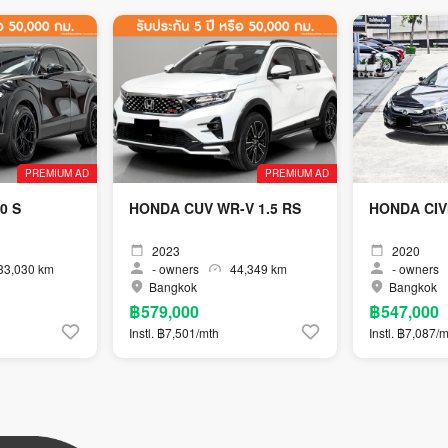
PREMIUM AD
PREMIUM AD
0 S
HONDA CUV WR-V 1.5 RS
HOND
2023
2020
3,030 km
-
owners
44,349 km
-
owners
Bangkok
Bangkok
฿579,000
฿547,000
Instl. ฿7,501/mth
Instl. ฿7,087/