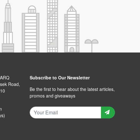
PARQ
Subscribe to Our Newsletter
isek Road,
Be the first to hear about the latest articles,
110
promos and giveaways
m
ys)