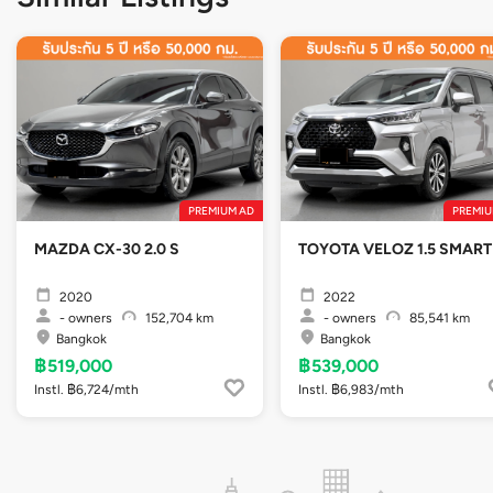
PREMIUM AD
PREMIU
MAZDA CX-30 2.0 S
TOYOTA VELOZ 1.5 SMART
2020
2022
-
owners
152,704 km
-
owners
85,541 km
Bangkok
Bangkok
฿519,000
฿539,000
Instl. ฿6,724/mth
Instl. ฿6,983/mth