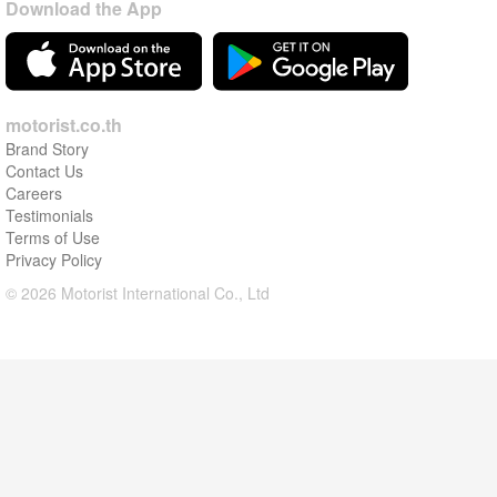
Download the App
motorist.co.th
Brand Story
Contact Us
Careers
Testimonials
Terms of Use
Privacy Policy
© 2026 Motorist International Co., Ltd