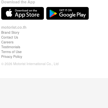
Download the App
motorist.co.th
Brand Story
Contact Us
Careers
Testimonials
Terms of Use
Privacy Policy
© 2026 Motorist International Co., Ltd