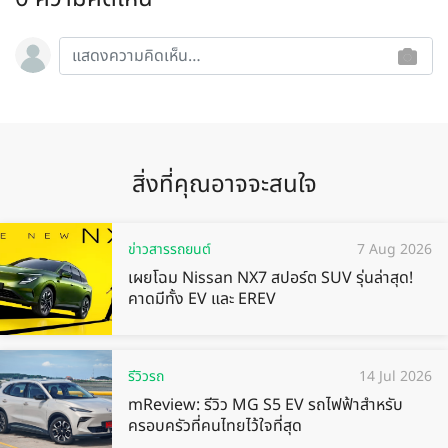
สิ่งที่คุณอาจจะสนใจ
ข่าวสารรถยนต์
7 Aug 2026
เผยโฉม Nissan NX7 สปอร์ต SUV รุ่นล่าสุด!
คาดมีทั้ง EV และ EREV
รีวิวรถ
14 Jul 2026
mReview: รีวิว MG S5 EV รถไฟฟ้าสำหรับ
ครอบครัวที่คนไทยไว้ใจที่สุด