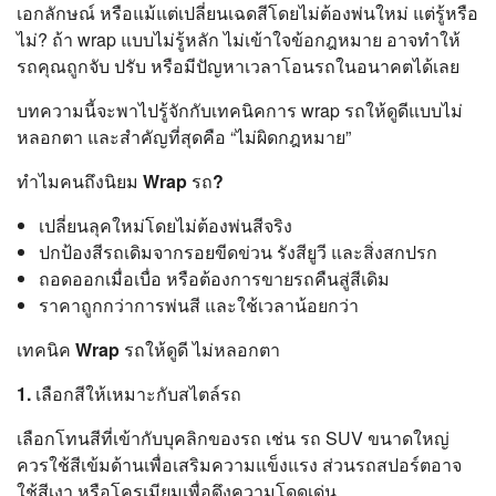
เอกลักษณ์ หรือแม้แต่เปลี่ยนเฉดสีโดยไม่ต้องพ่นใหม่ แต่รู้หรือ
ไม่? ถ้า wrap แบบไม่รู้หลัก ไม่เข้าใจข้อกฎหมาย อาจทำให้
รถคุณถูกจับ ปรับ หรือมีปัญหาเวลาโอนรถในอนาคตได้เลย
บทความนี้จะพาไปรู้จักกับเทคนิคการ wrap รถให้ดูดีแบบไม่
หลอกตา และสำคัญที่สุดคือ “ไม่ผิดกฎหมาย”
ทำไมคนถึงนิยม Wrap รถ?
เปลี่ยนลุคใหม่โดยไม่ต้องพ่นสีจริง
ปกป้องสีรถเดิมจากรอยขีดข่วน รังสียูวี และสิ่งสกปรก
ถอดออกเมื่อเบื่อ หรือต้องการขายรถคืนสู่สีเดิม
ราคาถูกกว่าการพ่นสี และใช้เวลาน้อยกว่า
เทคนิค Wrap รถให้ดูดี ไม่หลอกตา
1. เลือกสีให้เหมาะกับสไตล์รถ
เลือกโทนสีที่เข้ากับบุคลิกของรถ เช่น รถ SUV ขนาดใหญ่
ควรใช้สีเข้มด้านเพื่อเสริมความแข็งแรง ส่วนรถสปอร์ตอาจ
ใช้สีเงา หรือโครเมียมเพื่อดึงความโดดเด่น