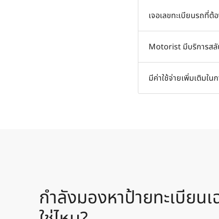
คุณควรจัดหาเลขทะเบีย
เจอเลขทะเบียนรถที่ต้
นอกจากนี้คุณยังสามาร
คลิกที่ปุ่ม "ซื้อเลย"
Motorist มีบริการสลับป
ป้ายทะเบียนรถที่คุณต
เรามีบริการสลับป้ายทะ
มีค่าใช้จ่ายเพิ่มเติมใ
1. บริการสลับป้ายทะเบี
2. จัดส่งป้ายที่พิมพ์ให
ไม่มีค่าใช้จ่ายเพิ่มเต
ไว้ในรายการ
กำลังมองหาป้ายทะเบียนเฉ