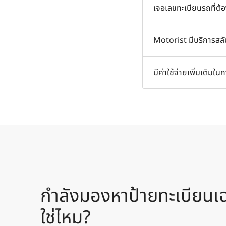
คุณควรจัดหาเลขทะเบีย
เจอเลขทะเบียนรถที่ต้
นอกจากนี้คุณยังสามาร
คลิกที่ปุ่ม "ซื้อเลย"
Motorist มีบริการสลับป
ป้ายทะเบียนรถที่คุณต
เรามีบริการสลับป้ายทะ
มีค่าใช้จ่ายเพิ่มเติมใ
1. บริการสลับป้ายทะเบี
2. จัดส่งป้ายที่พิมพ์ให
ไม่มีค่าใช้จ่ายเพิ่มเต
ไว้ในรายการ
กำลังมองหาป้ายทะเบียนเฉ
ใช่ไหม?