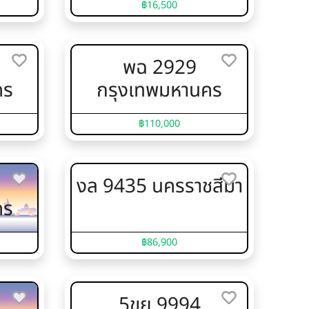
฿16,500
พฉ 2929
คร
กรุงเทพมหานคร
฿110,000
งล 9435 นครราชสีมา
คร
฿86,900
5ขย 9994