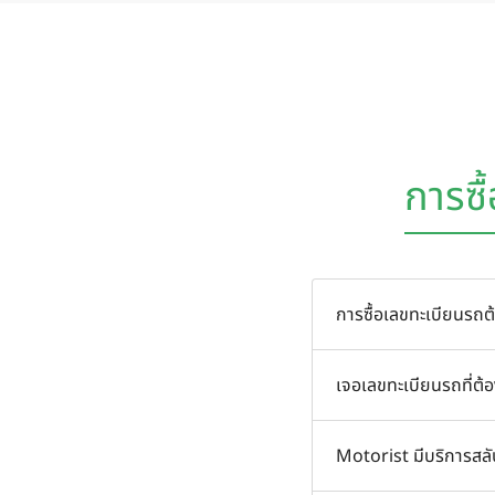
การซื
การซื้อเลขทะเบียนรถต
คุณควรจัดหาเลขทะเบีย
เจอเลขทะเบียนรถที่ต้
นอกจากนี้คุณยังสามาร
คลิกที่ปุ่ม "ซื้อเลย"
Motorist มีบริการสลับป
ป้ายทะเบียนรถที่คุณต