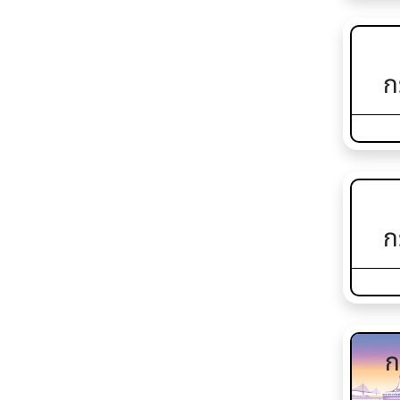
ก
ก
ก