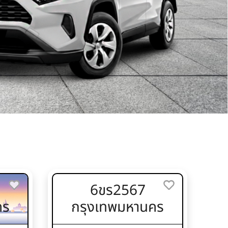
6ขร2567
คร
กรุงเทพมหานคร