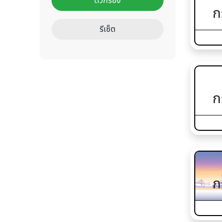
ตัวกรอง
ก
รีเซ็ต
ก
ก