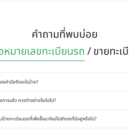
คำถามที่พบบ่อย
้อหมายเลข
ทะเบียนรถ
/
ขายทะเบ
้องคำนึงถึงอะไรบ้าง?
นรถที่คุณต้องการก่อนซื้อรถยนต์ มิฉะนั้นกรมขนส่งจะดำเนินการเลือกใ
องการแล้ว ควรทำอย่างไรต่อไป?
ถสลับเลขทะเบียนรถจากรถคันหนึ่งไปยังอีกคันหนึ่งได้
 จากนั้นทีมงานของเราจะติดต่อกลับหาคุณภายใน 24 ชั่วโมง เพื่อยืนยัน
้ายทะเบียนรถที่เพิ่งซื้อมาใหม่ไปยังรถที่มีอยู่หรือไม่?
้องการ