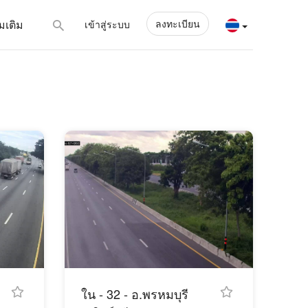
ลงทะเบียน
่มเติม
เข้าสู่ระบบ
ใน - 32 - อ.พรหมบุรี