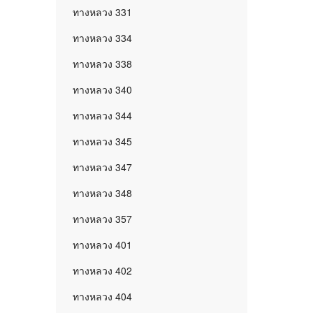
ทางหลวง 331
ทางหลวง 334
ทางหลวง 338
ทางหลวง 340
ทางหลวง 344
ทางหลวง 345
ทางหลวง 347
ทางหลวง 348
ทางหลวง 357
ทางหลวง 401
ทางหลวง 402
ทางหลวง 404