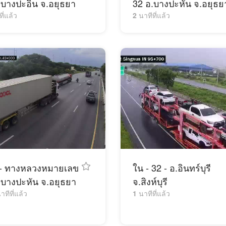
.บางปะอิน จ.อยุธยา
32 อ.บางปะหัน จ.อยุธย
ี่แล้ว
2 นาทีที่แล้ว
- ทางหลวงหมายเลข
ใน - 32 - อ.อินทร์บุรี
.บางปะหัน จ.อยุธยา
จ.สิงห์บุรี
นาทีที่แล้ว
1 นาทีที่แล้ว