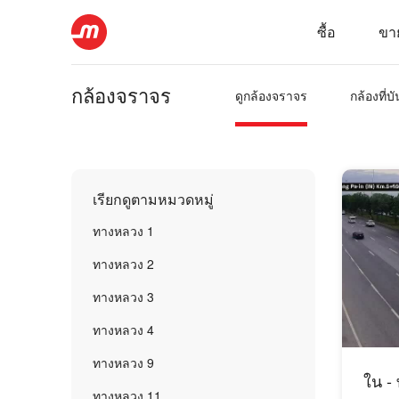
ซื้อ
ขา
กล้องจราจร
ดูกล้องจราจร
กล้องที่บั
เรียกดูตามหมวดหมู่
ทางหลวง 1
ทางหลวง 2
ทางหลวง 3
ทางหลวง 4
ทางหลวง 9
ใน -
ทางหลวง 11