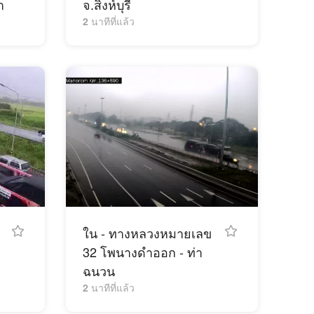
า
จ.สิงห์บุรี
2 นาทีที่แล้ว
ใน - ทางหลวงหมายเลข
32 โพนางดำออก - ท่า
ฉนวน
2 นาทีที่แล้ว