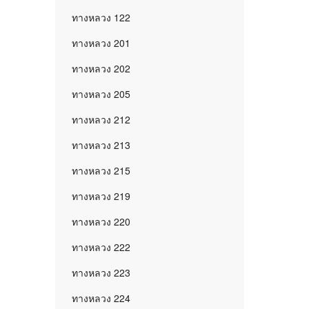
ทางหลวง 122
ทางหลวง 201
ทางหลวง 202
ทางหลวง 205
ทางหลวง 212
ทางหลวง 213
ทางหลวง 215
ทางหลวง 219
ทางหลวง 220
ทางหลวง 222
ทางหลวง 223
ทางหลวง 224