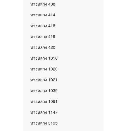
ทางหลวง 408
ทางหลวง 414
ทางหลวง 418
ทางหลวง 419
ทางหลวง 420
ทางหลวง 1016
ทางหลวง 1020
ทางหลวง 1021
ทางหลวง 1039
ทางหลวง 1091
ทางหลวง 1147
ทางหลวง 3195