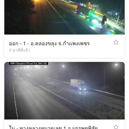
ออก - 1 - อ.คลองขลุง จ.กำแพงเพชร
1 นาทีที่แล้ว
ใน - ทางหลวงหมายเลข 1 อ.บรรพตพิสัย