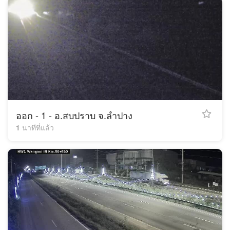
ออก - 1 - อ.สบปราบ จ.ลำปาง
1 นาทีที่แล้ว