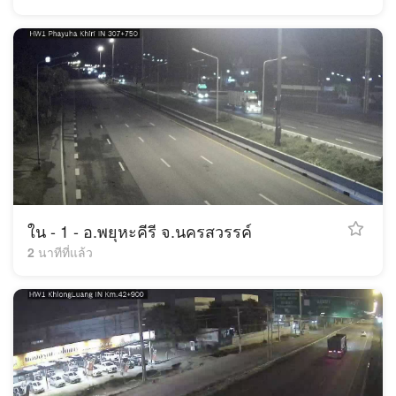
ใน - 1 - อ.พยุหะคีรี จ.นครสวรรค์
2 นาทีที่แล้ว