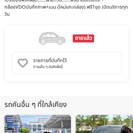
กล้องVDOบันทึกภาพ+เมม (ใหม่แกะกล่อง) ฟรี1ชุด เปิดบริการทุก
วัน
ขายแล้ว
รายการที่บันทึกไว้
0
คนอื่น ๆ บันทึกสิ่งนี้
รถคันอื่น ๆ ที่ใกล้เคียง