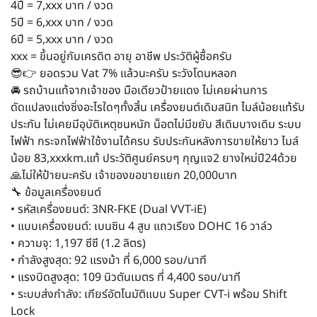
4ปี = 7,xxx บาท / งวด
5ปี = 6,xxx บาท / งวด
6ปี = 5,xxx บาท / งวด
xxx = ขึ้นอยู่กับเครดิต อายุ อาชีพ ประวัติผู้ซื้อครับ
😎👉 ยอดรวม Vat 7% แล้วนะครับ ระวังโดนหลอก
🚘 รถบ้านแท้จากเจ้าของ มือเดียวป้ายแดง ไม่เคยผ่านการ
ดัดแปลงแต่งซิ่งอะไรใดๆทั้งสิ้น เครื่องยนต์เดิมสนิท ไมล์น้อยแท้รับ
ประกัน ไม่เคยมีอุบัติเหตุชนหนัก น็อตไม่มีขยับ สีเดิมบางเดิม ระบบ
ไฟฟ้า กระจกไฟฟ้าใช้งานได้ครบ รับประกันหลังการขายให้ยาว ไมล์
น้อย 83,xxxkm.แท้ ประวัติศูนย์ครบๆ กุญแจ2 ยางใหม่ปี24ด้วย
🙏ไม่ให้ป้ายนะครับ เจ้าของขอขายแยก 20,000บาท
🔧 ข้อมูลเครื่องยนต์
• รหัสเครื่องยนต์: 3NR-FKE (Dual VVT-iE)
• แบบเครื่องยนต์: เบนซิน 4 สูบ แถวเรียง DOHC 16 วาล์ว
• ความจุ: 1,197 ซีซี (1.2 ลิตร)
• กำลังสูงสุด: 92 แรงม้า ที่ 6,000 รอบ/นาที
• แรงบิดสูงสุด: 109 นิวตันเมตร ที่ 4,400 รอบ/นาที
• ระบบส่งกำลัง: เกียร์อัตโนมัติแบบ Super CVT-i พร้อม Shift
Lock