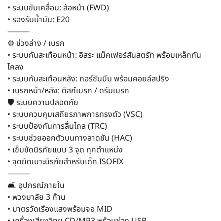
• ระบบขับเคลื่อน: ล้อหน้า (FWD)
• รองรับน้ำมัน: E20
⸻
⚙️ ช่วงล่าง / เบรก
• ระบบกันสะเทือนหน้า: อิสระ แม็คเฟอร์สันสตรัท พร้อมเหล็กกัน
โคลง
• ระบบกันสะเทือนหลัง: ทอร์ชันบีม พร้อมคอยล์สปริง
• เบรกหน้า/หลัง: ดิสก์เบรก / ดรัมเบรก
🛡️ ระบบความปลอดภัย
• ระบบควบคุมเสถียรภาพการทรงตัว (VSC)
• ระบบป้องกันการลื่นไถล (TRC)
• ระบบช่วยออกตัวบนทางลาดชัน (HAC)
• เข็มขัดนิรภัยแบบ 3 จุด ทุกตำแหน่ง
• จุดยึดเบาะนิรภัยสำหรับเด็ก ISOFIX
⸻
🛋️ อุปกรณ์ภายใน
• พวงมาลัย 3 ก้าน
• มาตรวัดเรืองแสงพร้อมจอ MID
• เครื่องเสียงวิทยุ CD/MP3 พร้อมช่อง USB