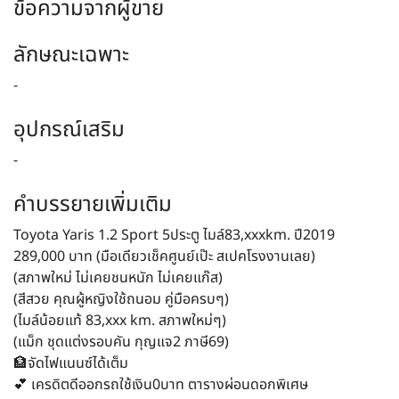
ข้อความจากผู้ขาย
ลักษณะเฉพาะ
-
อุปกรณ์เสริม
-
คำบรรยายเพิ่มเติม
Toyota Yaris 1.2 Sport 5ประตู ไมล์83,xxxkm. ปี2019
289,000 บาท (มือเดียวเช็คศูนย์เป๊ะ สเปคโรงงานเลย)
(สภาพใหม่ ไม่เคยชนหนัก ไม่เคยแก๊ส)
(สีสวย คุณผู้หญิงใช้ถนอม คู่มือครบๆ)
(ไมล์น้อยแท้ 83,xxx km. สภาพใหม่ๆ)
(แม็ก ชุดแต่งรอบคัน กุญแจ2 ภาษี69)
🏦จัดไฟแนนซ์ได้เต็ม
💕 เครดิตดีออกรถใช้เงิน0บาท ตารางผ่อนดอกพิเศษ