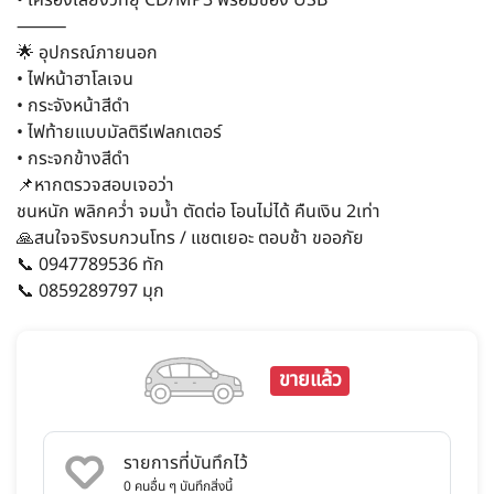
⸻
🌟 อุปกรณ์ภายนอก
• ไฟหน้าฮาโลเจน
• กระจังหน้าสีดำ
• ไฟท้ายแบบมัลติรีเฟลกเตอร์
• กระจกข้างสีดำ
📌หากตรวจสอบเจอว่า
ชนหนัก พลิกคว่ำ จมน้ำ ตัดต่อ โอนไม่ได้ คืนเงิน 2เท่า
🙏สนใจจริงรบกวนโทร / แชตเยอะ ตอบช้า ขออภัย
📞 0947789536 ทัก
📞 0859289797 มุก
ขายแล้ว
รายการที่บันทึกไว้
0
คนอื่น ๆ บันทึกสิ่งนี้