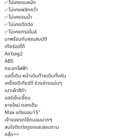
✅ไม่เคยชนหนัก
✅ไม่เคยพลิกคว่ำ
✅ไม่เคยจมน้ำ
✅ไม่เคยตัดต่อ
✅ไม่เคยกรอไมล์
มาพร้อมกับคุณสมบัติ
เกียร์ออโต้
Airbag2
ABS
กระจกไฟฟ้า
บอดี้เดิม-หน้าเดิมท้ายเดิมทั้งคัน
เครื่องดีเกียร์ดี ช่วงล่างแน่นๆ
เบาะผ้า​สีดำ
แอร์เย็นเจี๊ยบ
ยาง​ใหม่ ดอกเต็ม
Max แต่งขอบ15"
เจ้าของรถใช้ถนอมมากๆ
สนใจติดต่อดูรถและสอบถาม
คลิ้ก>>