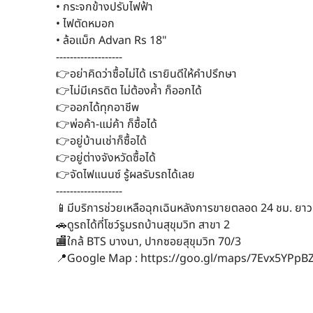
• กระจกข้างปรับไฟฟ้า
• ไฟตัดหมอก
• ล้อแม็ก Advan Rs 18"
-------------------
👉อย่าคิดว่าซื้อไม่ได้ เรายินดีให้คำปรึกษา
👉ไม่มีเครดิต ไม่ต้องค้ำ ก็ออกได้
👉ออกได้ทุกอาชีพ
👉พ่อค้า-แม่ค้า ก็ซื้อได้
👉อยู่บ้านเช่าก็ซื้อได้
👉อยู่ต่างจังหวัดซื้อได้
👉จัดไฟแนนซ์ รู้ผลรับรถได้เลย
-------------------
📱มีบริการช่วยเหลือฉุกเฉินหลังการขายตลอด 24 ชม. ยาว
🚗ดูรถได้ที่โชว์รูมรถบ้านสุขุมวิท สาขา 2
🏬ใกล้ BTS บางนา, ปากซอยสุขุมวิท 70/3
📍Google Map : https://goo.gl/maps/7Evx5YPpBZ