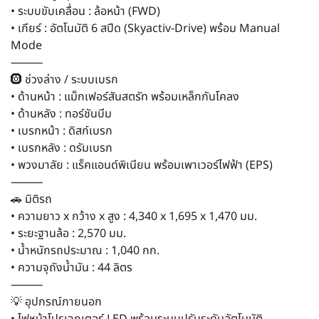
• ระบบขับเคลื่อน : ล้อหน้า (FWD)
• เกียร์ : อัตโนมัติ 6 สปีด (Skyactiv-Drive) พร้อม Manual
Mode
⸻
🛞 ช่วงล่าง / ระบบเบรก
• ด้านหน้า : แม็กเฟอร์สันสตรัท พร้อมเหล็กกันโคลง
• ด้านหลัง : ทอร์ชันบีม
• เบรกหน้า : ดิสก์เบรก
• เบรกหลัง : ดรัมเบรก
• พวงมาลัย : แร็คแอนด์พิเนียน พร้อมเพาเวอร์ไฟฟ้า (EPS)
⸻
🚗 มิติรถ
• ความยาว x กว้าง x สูง : 4,340 x 1,695 x 1,470 มม.
• ระยะฐานล้อ : 2,570 มม.
• น้ำหนักรถประมาณ : 1,040 กก.
• ความจุถังน้ำมัน : 44 ลิตร
⸻
💡 อุปกรณ์ภายนอก
• ไฟหน้าโปรเจกเตอร์ LED พร้อมระบบปรับระดับอัตโนมัติ