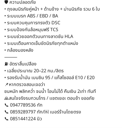
🛡️ ความปลอดภัย
• ถุงลมนิรภัยคู่หน้า + ด้านข้าง + ม่านนิรภัย รวม 6 ใบ
• ระบบเบรก ABS / EBD / BA
• ระบบควบคุมการทรงตัว DSC
• ระบบป้องกันล้อหมุนฟรี TCS
• ระบบช่วยออกตัวบนทางลาดชัน HLA
• ระบบเตือนคาดเข็มขัดนิรภัยทุกตำแหน่ง
• กล้องมองหลัง
⸻
⛽ อัตราสิ้นเปลือง
• เฉลี่ยประมาณ 20–22 กม./ลิตร
• รองรับน้ำมัน เบนซิน 95 / แก๊สโซฮอล์ E10 / E20
📌หากตรวจสอบเจอว่า
ชนหนัก พลิกคว่ำ จมน้ำ โอนไม่ได้ คืนเงิน 2เท่า ทันที
🙏สนใจจริงรบกวนโทร / เเชตเยอะ ตอบช้า ขออภัย
📞 0947789536 ทัก
📞 0859289797 ทัก/￼ เบอร์ร้านโดยตรง
📞 0851441224 นิว