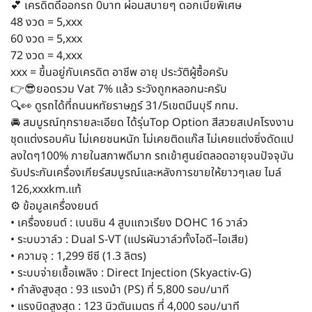
💕 เครดิตดีออกรถ 0บาท ผ่อนสบายๆ ดอกเบี้ยพิเศษ
48 งวด = 5,xxx
60 งวด = 5,xxx
72 งวด = 4,xxx
xxx = ขึ้นอยู่กับเครดิต อาชีพ อายุ ประวัติผู้ซื้อครับ
👉😎ยอดรวม Vat 7% แล้ว ระวังถูกหลอกนะครับ
🔍👀 ดูรถได้ที่ถนนหทัยราษฎร์ 31/5เขตมีนบุรี กทม.
🚘 สมบูรณ์ทุกรายละเอียด ได้รุ่นTop Option สีสวยสเปคโรงงาน
ชุดแต่งรอบคัน ไม่เคยชนหนัก ไม่เคยติดแก๊ส ไม่เคยแต่งซิ่งดัดแป
ลงใดๆ100% ภายในสภาพดีมาก รถเข้าศูนย์ตลอดอายุจนปัจจุบัน
รับประกันเครื่องเกียร์สมบูรณ์และหลังการขายให้ยาวๆเลย ไมล์
126,xxxkm.แท้
⚙️ ข้อมูลเครื่องยนต์
• เครื่องยนต์ : เบนซิน 4 สูบแถวเรียง DOHC 16 วาล์ว
• ระบบวาล์ว : Dual S-VT (แปรผันวาล์วทั้งไอดี–ไอเสีย)
• ความจุ : 1,299 ซีซี (1.3 ลิตร)
• ระบบจ่ายเชื้อเพลิง : Direct Injection (Skyactiv-G)
• กำลังสูงสุด : 93 แรงม้า (PS) ที่ 5,800 รอบ/นาที
• แรงบิดสูงสุด : 123 นิวตันเมตร ที่ 4,000 รอบ/นาที