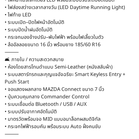
• ไฟส่องสว่างเวลากลางวัน (LED Daytime Running Light)
• ไฟท้าย LED
• ระบบเปิด–ปิดไฟหน้าอัตโนมัติ
• ระบบปัดน้ำฝนอัตโนมัติ
• กระจกมองข้างปรับ–พับไฟฟ้า พร้อมไฟเลี้ยวในตัว
• ล้ออัลลอยขนาด 16 นิ้ว พร้อมยาง 185/60 R16
⸻
🛋️ ภายใน / ความสะดวกสบาย
• ห้องโดยสารโทนดำแบบ Semi-Leather (หนังสลับผ้า)
• ระบบสตาร์ทรถและกุญแจอัจฉริยะ Smart Keyless Entry +
Push Start
• จอแสดงผลกลาง MAZDA Connect ขนาด 7 นิ้ว
• ปุ่มควบคุมกลาง Commander Control
• ระบบเชื่อมต่อ Bluetooth / USB / AUX
• ระบบปรับอากาศอัตโนมัติ
• มาตรวัดพร้อมจอ MID แบบอนาล็อกผสมดิจิทัล
• กระจกไฟฟ้ารอบคัน พร้อมระบบ Auto ฝั่งคนขับ
⸻