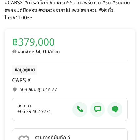
#CARSX #คาร์สเอ็กซ์ #ออกรถ55บาท#ฟรีดาวน์ #รถ #รถยนต์
#รถยนต์มือสอง #รถสวยราคาไม่แพง #รถสวย #ส่งทั่ว
ไทย#1T0033
฿379,000
ผ่อนชำระ ฿4,910/เดือน
ข้อมูลผู้ขาย
CARS X
563 ถนน สุขุมวิท 77
อังคณา
+66 89 462 9721
รายการที่บันทึกไว้