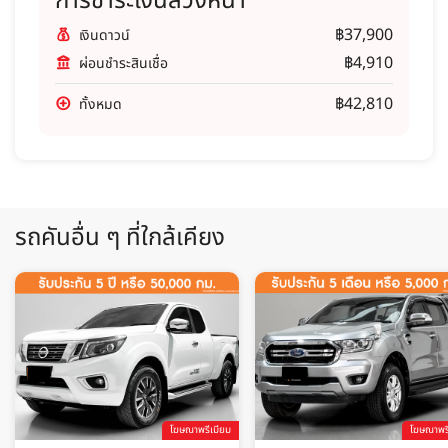
การชำระเงินล่วงหน้า
฿37,900
เงินดาวน์
฿4,910
ผ่อนชำระสินเชื่อ
฿42,810
ทั้งหมด
รถคันอื่น ๆ ที่ใกล้เคียง
โฆษณาพรีเมียม
โฆษณาพรี