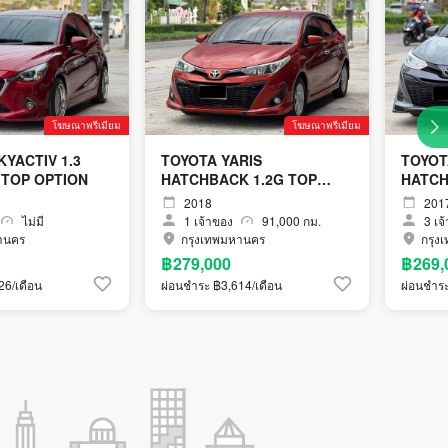
โฆษณาพรีเมียม
โฆษณาพรีเมียม
KYACTIV 1.3
TOYOTA YARIS
TOYOT
 TOP OPTION
HATCHBACK 1.2G TOP
HATCH
OPTION
2018
201
ไม่มี
1
เจ้าของ
91,000 กม.
3
เจ
านคร
กรุงเทพมหานคร
กรุง
฿279,000
฿269,
26/เดือน
ผ่อนชำระ ฿3,614/เดือน
ผ่อนชำระ