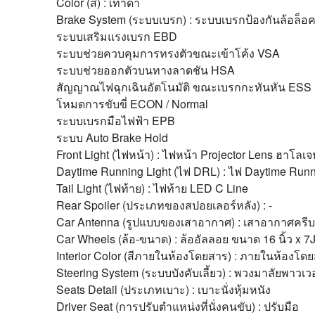
Color (สี) : เทาดำ
Brake System (ระบบเบรก) : ระบบเบรกป้องกันล้อล็อ
ระบบเสริมแรงเบรก EBD
ระบบช่วยควบคุมการทรงตัวขณะเข้าโค้ง VSA
ระบบช่วยออกตัวบนทางลาดชัน HSA
สัญญาณไฟฉุกเฉินอัตโนมัติ ขณะเบรกกะทันหัน ESS
โหมดการขับขี่ ECON / Normal
ระบบเบรกมือไฟฟ้า EPB
ระบบ Auto Brake Hold
Front Light (ไฟหน้า) : ไฟหน้า Projector Lens ฮาโลเจ
Daytime Running Light (ไฟ DRL) : ไฟ Daytime Run
Tail Light (ไฟท้าย) : ไฟท้าย LED C Line
Rear Spoiler (ประเภทของสปอยเลอร์หลัง) : -
Car Antenna (รูปแบบของเสาอากาศ) : เสาอากาศครีบฉ
Car Wheels (ล้อ-ขนาด) : ล้ออัลลอย ขนาด 16 นิ้ว x 7
Interior Color (สีภายในห้องโดยสาร) : ภายในห้องโดยส
Steering System (ระบบบังคับเลี้ยว) : พวงมาลัยพาวเ
Seats Detail (ประเภทเบาะ) : เบาะนั่งหุ้มหนัง
Driver Seat (การปรับตำแหน่งที่นั่งคนขับ) : ปรับมือ