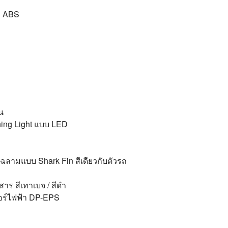
ค ABS
น
ning Light แบบ LED
ลามแบบ Shark Fin สีเดียวกับตัวรถ
J
าร สีเทาเบจ / สีดำ
วอร์ไฟฟ้า DP-EPS