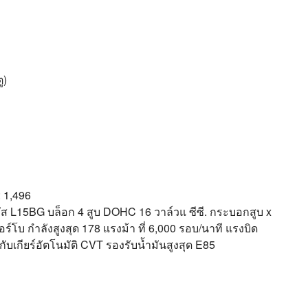
ู)
 1,496
รหัส L15BG บล็อก 4 สูบ DOHC 16 วาล์วแ ซีซี. กระบอกสูบ x
ทอร์โบ กำลังสูงสุด 178 แรงม้า ที่ 6,000 รอบ/นาที แรงบิด
่กับเกียร์อัตโนมัติ CVT รองรับน้ำมันสูงสุด E85