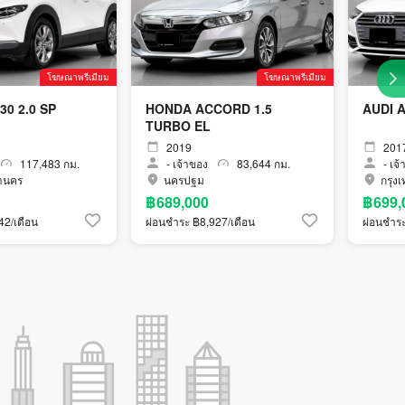
โฆษณาพรีเมียม
โฆษณาพรีเมียม
0 2.0 SP
HONDA ACCORD 1.5
AUDI A
TURBO EL
2019
201
117,483 กม.
-
เจ้าของ
83,644 กม.
-
เจ้
านคร
นครปฐม
กรุง
฿689,000
฿699,
42/เดือน
ผ่อนชำระ ฿8,927/เดือน
ผ่อนชำระ