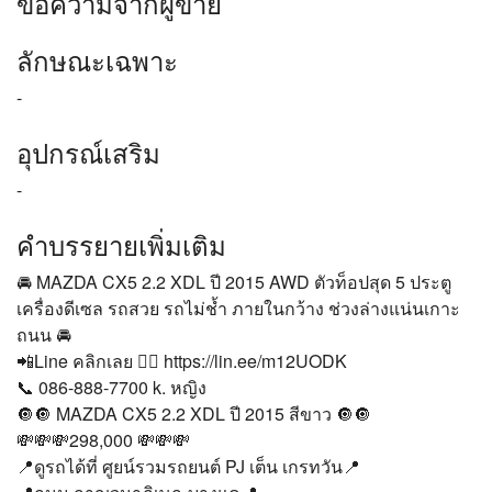
ข้อความจากผู้ขาย
ลักษณะเฉพาะ
-
อุปกรณ์เสริม
-
คำบรรยายเพิ่มเติม
🚘 MAZDA CX5 2.2 XDL ปี 2015 AWD ตัวท็อปสุด 5 ประตู
เครื่องดีเซล รถสวย รถไม่ช้ำ ภายในกว้าง ช่วงล่างแน่นเกาะ
ถนน 🚘
📲Line คลิกเลย 👉🏻 https://lin.ee/m12UODK
📞 086-888-7700 k. หญิง
🔘🔘 MAZDA CX5 2.2 XDL ปี 2015 สีขาว 🔘🔘
💸💸💸298,000 💸💸💸
📍ดูรถได้ที่ ศูยน์รวมรถยนต์ PJ เต็น เกรทวัน📍