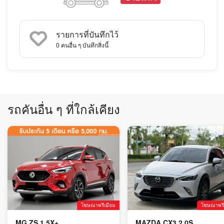
รายการที่บันทึกไว้
0
คนอื่น ๆ บันทึกสิ่งนี้
รถคันอื่น ๆ ที่ใกล้เคียง
โฆษณาพรีเมียม
โฆษณาพรี
MG ZS 1.5X+
MAZDA CX3 2.0S