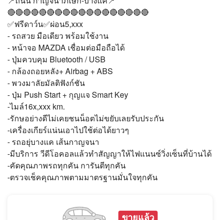
📍ถนน กาญจนาภิเษก-บางแค📍
🔴🔴🔴🔴🔴🔴🔴🔴🔴🔴🔴🔴🔴🔴🔴🔴🔴🔴
✅ฟรีดาว์น✅ผ่อน5,xxx
- รถสวย มือเดียว พร้อมใช้งาน
- หน้าจอ MAZDA เชื่อมต่อมือถือได้
- ปุ่มควบคุม Bluetooth / USB
- กล้องถอยหลัง+ Airbag + ABS
- พวงมาลัยมัลติฟังก์ชัน
- ปุ่ม Push Start + กุญแจ Smart Key
-ไมล์16x,xxx km.
-รักษอย่างดีไม่เคยชนน็อตไม่ขยับเลยรับประกัน
-เครื่องเกียร์แน่นเอาไปใช้ต่อได้ยาวๆ
- รถอยุ่บางแค เส้นกาญจนา
-มีบริการ วีดีโอคอลแล้วทำสัญญาให้ไฟแนนซ์วิ่งเซ็นที่บ้านได้
-คัดคุณภาพรถทุกคัน การันตีทุกคัน
-ตรวจเช็คคุณภาพตามมาตรฐานมั่นใจทุกคัน
ขายแล้ว