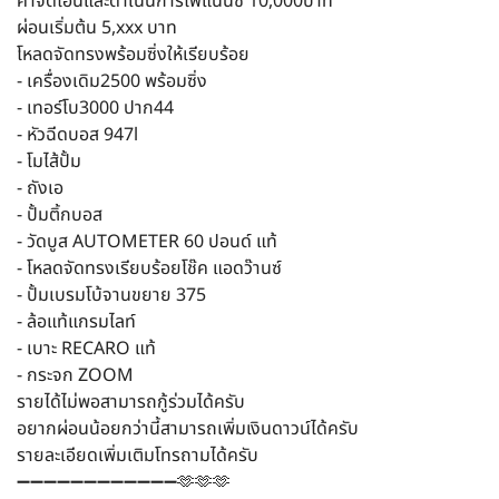
ค่าจัดโอนและดำเนินการไฟแนนซ์ 10,000บาท
ผ่อนเริ่มต้น 5,xxx บาท
โหลดจัดทรงพร้อมซิ่งให้เรียบร้อย
- เครื่องเดิม2500 พร้อมซิ่ง
- เทอร์โบ3000 ปาก44
- หัวฉีดบอส 947l
- โมไส้ปั้ม
- ถังเอ
- ปั้มติ้กบอส
- วัดบูส AUTOMETER 60 ปอนด์ แท้
- โหลดจัดทรงเรียบร้อยโช๊ค แอดว๊านซ์
- ปั้มเบรมโบ้จานขยาย 375
- ล้อแท้แกรมไลท์
- เบาะ RECARO แท้
- กระจก ZOOM
รายได้ไม่พอสามารถกู้ร่วมได้ครับ
อยากผ่อนน้อยกว่านี้สามารถเพิ่มเงินดาวน์ได้ครับ
รายละเอียดเพิ่มเติมโทรถามได้ครับ
➖➖➖➖➖➖➖➖➖➖➖➖🫶🫶🫶