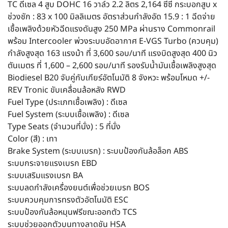
TC ดีเซล 4 สูบ DOHC 16 วาล์ว 2.2 ลิตร 2,164 ซีซี กระบอกสูบ x
ช่วงชัก : 83 x 100 มิลลิเมตร อัตราส่วนกำลังอัด 15.9 : 1 ฉีดจ่าย
เชื้อเพลิงด้วยหัวฉีดแรงดันสูง 250 MPa ผ่านราง Commonrail
พร้อม Intercooler พ่วงระบบอัดอากาศ E-VGS Turbo (ควบคุม)
กำลังสูงสุด 163 แรงม้า ที่ 3,600 รอบ/นาที แรงบิดสูงสุด 400 นิว
ตันเมตร ที่ 1,600 – 2,600 รอบ/นาที รองรับน้ำมันเชื้อเพลิงสูงสุด
Biodiesel B20 จับคู่กับเกียร์อัตโนมัติ 8 จังหวะ พร้อมโหมด +/-
REV Tronic ขับเคลื่อนล้อหลัง RWD
Fuel Type (ประเภทเชื้อเพลิง) : ดีเซล
Fuel System (ระบบเชื้อเพลิง) : ดีเซล
Type Seats (จำนวนที่นั่ง) : 5 ที่นั่ง
Color (สี) : เทา
Brake System (ระบบเบรก) : ระบบป้องกันล้อล็อก ABS
ระบบกระจายแรงเบรก EBD
ระบบเสริมแรงเบรก BA
ระบบลดกําลังเครื่องยนต์เพื่อช่วยเบรก BOS
ระบบควบคุมการทรงตัวอัตโนมัติ ESC
ระบบป้องกันล้อหมุนฟรีขณะออกตัว TCS
ระบบช่วยออกตัวบนทางลาดชัน HSA