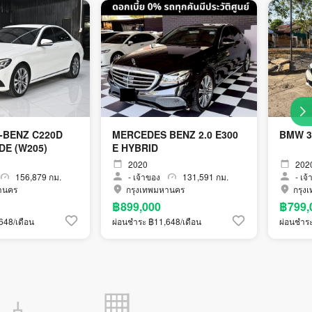
-BENZ C220D
MERCEDES BENZ 2.0 E300
BMW 3
E (W205)
E HYBRID
2020
202
156,879 กม.
-
เจ้าของ
131,591 กม.
-
เจ้
านคร
กรุงเทพมหานคร
กรุง
฿899,000
฿799,
648/เดือน
ผ่อนชำระ ฿11,648/เดือน
ผ่อนชำระ