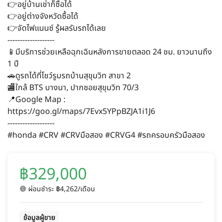
👉อยู่บ้านเช่าก็ซื้อได้
👉อยู่ต่างจังหวัดซื้อได้
👉จัดไฟแนนซ์ รู้ผลรับรถได้เลย
-------------------
📱มีบริการช่วยเหลือฉุกเฉินหลังการขายตลอด 24 ชม. ยาวนานถึง
1 ปี
🚗ดูรถได้ที่โชว์รูมรถบ้านสุขุมวิท สาขา 2
🏬ใกล้ BTS บางนา, ปากซอยสุขุมวิท 70/3
📍Google Map :
https://goo.gl/maps/7Evx5YPpBZJA1i1J6
-------------------
#honda #CRV #CRVมือสอง #CRVG4 #รถครอบครัวมือสอง
฿329,000
ผ่อนชำระ ฿4,262/เดือน
ข้อมูลผู้ขาย