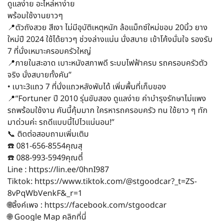
ดูแลง่าย อะไหล่หาง่าย
พร้อมใช้งานยาวๆ
📍ตัวถังสวย สีเงา ไม่มีอุบัติเหตุหนัก ล้อแม็กซ์ใหม่ขอบ 20นิ้ว ยาง
ใหม่ปี 2024 ใช้ได้ยาวๆ ช่วงล่างแน่น นั่งสบาย เข้าโค้งมั่นใจ รองรับ
7 ที่นั่งเหมาะครอบครัวใหญ่
📍ภายในสะอาด เบาะหนังสภาพดี ระบบไฟฟ้าครบ รถครอบครัวตัว
จริง นั่งสบายทั้งคัน”
• เบาะ3แถว 7 ที่นั่งแถวหลังพับได้ เพิ่มพื้นที่เก็บของ
📍“Fortuner ปี 2010 รุ่นขับสอง ดูแลง่าย ค่าบำรุงรักษาไม่แพง
รถพร้อมใช้งาน คันนี้คุ้มมาก ใครหารถครอบครัว ทน ใช้ยาว ๆ ทัก
มาด่วนค่ะ รถดีแบบนี้ไปไวแน่นอน!”
📞 ติดต่อสอบถามเพิ่มเติม
☎️ 081-656-8554คุณสุ
☎️ 088-993-5949คุณตี๋
Line : https://lin.ee/0hnI987
Tiktok: https://www.tiktok.com/@stgoodcar?_t=ZS-
8vPqWbVenkF&_r=1
🌐ลิ้งค์เพจ : https://facebook.com/stgoodcar
🌐 Google Map คลิกที่นี่