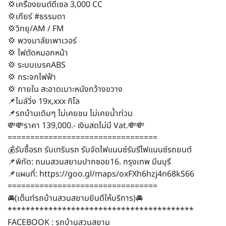
💢เครื่องยนต์ดีเซล 3,000 CC
💢เกียร์ #ธรรมดา
💢วิทยุ/AM / FM
💢 พวงมาลัยเพาเวอร์
💢 ไฟตัดหมอกหน้า
💢 ระบบเบรคABS
💢 กระจกไฟฟ้า
💢 ภายใน สะอาดเบาะหนังกว้างขวาง
📌ไมล์วิ่ง 19x,xxx กิโล
📌รถบ้านเดิมๆ ไม่เคยชน ไม่เคยน้ำท่วม
💸💸ราคา 139,000.- เงินสดไม่มี Vat.💸💸
=================================
💰รับซื้อรถ รับเทรินรถ รับจัดไฟแนนซ์รับรีไฟแนนซ์รถยนต์
📌พิกัด: ถนนสวนสยามปากซอย16. กรุงเทพ มีนบุรี
📌แผนที่: https://goo.gl/maps/oxFXh6hzj4n68kS66
=================================
🚘(เต็นท์รถบ้านสวนสยามยินดีให้บริการ)🚘
*****************************************
FACEBOOK : รถบ้านสวนสยาม