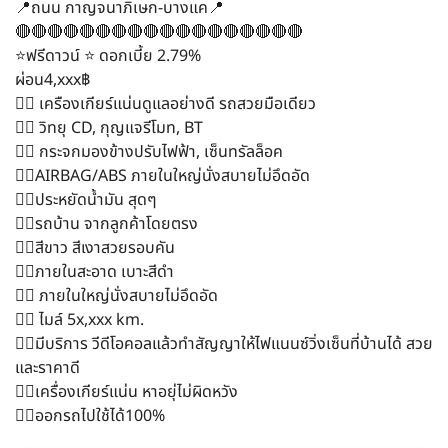
📍ถนน กาญจนาภิเษก-บางแค📍
🔴🔴🔴🔴🔴🔴🔴🔴🔴🔴🔴🔴🔴🔴🔴🔴🔴🔴
⭐️ฟรีดาวน์ ⭐️ ดอกเบี้ย 2.79%
ผ่อน4,xxx฿
👉🏻 เครืองเกียร์แน่นดูแลอย่างดี รถสวยมือเดียว
👉🏻 วิทยุ CD, กุญแจรีโมท, BT
👉🏻 กระจกมองข้างปรับไฟฟ้า, เซ็นทรัลล็อค
👉🏻AIRBAG/ABS ภายในใหญ่นั่งสบายไม่อึดอัด
👉🏻ประหยัดน้ำมัน สุดๆ
👉🏻รถบ้าน จากลูกค้าโดยตรง
👉🏻สีขาว สีเงาสวยรอบคัน
👉🏻ภายในสะอาด เบาะสีดำ
👉🏻 ภายในใหญ่นั่งสบายไม่อึดอัด
👉🏻 ไมล์ 5x,xxx km.
👉🏻มีบริการ วีดีโอคอลแล้วทำสัญญาให้ไฟแนนซ์วิ่งเซ็นที่บ้านได้ สวย
และราคาดี
👉🏻เครื่องเกียร์แน่น หาอยุ่ไม่ผิดหวัง
👉🏻ออกรถไปใช้ได้100%