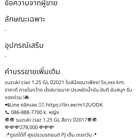
ข้อความจากผู้ขาย
ลักษณะเฉพาะ
-
อุปกรณ์เสริม
-
คำบรรยายเพิ่มเติม
suzuki ciaz 1.25 GL ปี2021 ไมล์น้อยมาเพียง! 5x,xxx km.
ราคาดี ภายในกว้าง นั่งสบายมาก ประหยัดน้ำมัน ขับดี ขับสนุก รีบ
จองด่วน !🚘
📲Line คลิกเลย 👉🏻 https://lin.ee/m12UODK
📞 086-888-7700 k. หญิง
🔘🔘 suzuki ciaz 1.25 GL สีขาว ปี2017🔘🔘
💸💸💸278,000 💸💸💸
📍ดูรถได้ที่ ศูยน์รวมรถยนต์ PJ เต็น เกรทวัน📍