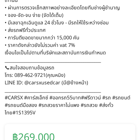
เท่านั้น
• ผ่านการตรวจเช็กสภาพอย่างละเอียดโดยทีมช่างผู้ชำนาญ
• จอง-จัด-จบ ง่าย (จัดได้เต็ม)
• มีเลขาฉุกเฉินดูแล 24 ชั่วโมง - มีรถให้ใช้ระหว่างซ่อม
• ส่งรถฟรีทั่วประเทศ
• การันตียอดขายมากกว่า 15,000 คัน
• ราคาดังกล่าวยังไม่รวมค่า vat 7%
เงื่อนไขเป็นไปตามที่บริษัทและสถาบันการเงินกำหนด
____________________________________________
📞สนใจสอบถามข้อมูลรถ
โทร: 089-462-9721(คุณหนิง)
LINE ID: @carsxusedcar (มี@ข้างหน้า)
____________________________________________
#CARSX #คาร์สเอ็กซ์ #ออกรถ55บาท#ฟรีดาวน์ #รถ #รถยนต์
#รถยนต์มือสอง #รถสวยราคาไม่แพง #รถสวย #ส่งทั่ว
ไทย#1S1395V
฿269,000